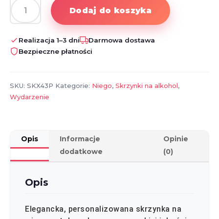
Dodaj do koszyka
ilość
Skrzynka
na
Realizacja 1–3 dni
Darmowa dostawa
alkohol
Bezpieczne płatności
SKU:
SKX43P
Kategorie:
Niego
,
Skrzynki na alkohol
,
Wydarzenie
Opis
Informacje
Opinie
dodatkowe
(0)
Opis
Elegancka, personalizowana skrzynka na