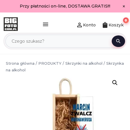
×
Przy płatności on-line, DOSTAWA GRATIS!!!
0
menu
person_outline
shopping_bag
Konto
Koszyk
search
Strona główna
/
PRODUKTY
/
Skrzynki na alkohol
/ Skrzynka
na alkohol