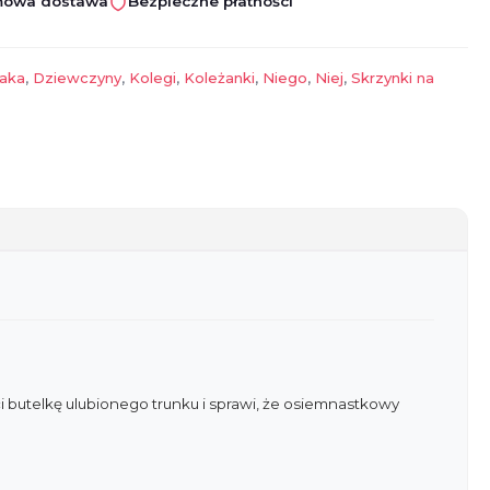
owa dostawa
Bezpieczne płatności
aka
,
Dziewczyny
,
Kolegi
,
Koleżanki
,
Niego
,
Niej
,
Skrzynki na
i butelkę ulubionego trunku i sprawi, że osiemnastkowy