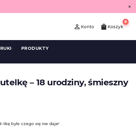
×
0
person_outline
shopping_bag
Konto
Koszyk
RUKI
PRODUKTY
utelkę – 18 urodziny, śmieszny
8-tkę byle czego się nie daje!