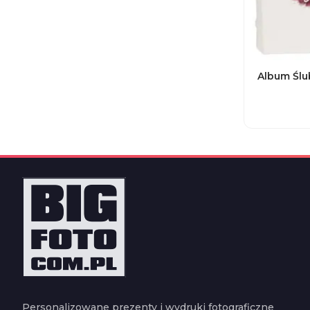
Album Ślu
Personalizowane prezenty i wydruki fotograficzne