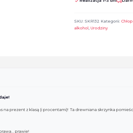
Realizacja 1–3 dni
Darm
butelkę
–
18
SKU:
SKR132
Kategorii:
Chłop
urodziny,
alkohol
,
Urodziny
śmieszny
prezent
daje!
 na prezent z klasą (i procentami)! Ta drewniana skrzynka pomieśc
prawa… prawie!