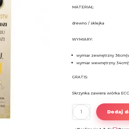
MATERIAŁ:
drewno / sklejka
WYMIARY:
wymiar zewnętrzny 36cm(w
wymiar wewnętrzny 34cm(
GRATIS:
Skrzynka zawiera wiórka ECO
Dodaj d
ilość
Skrzynka
na