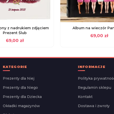
bny z nadrukiem zdjęciem
Album na wieczór Pan
Prezent Ślub
69,00
zł
69,00
zł
KATEGORIE
INFORMACJE
Prezenty dla Niej
Polityka prywatnoś
Prezenty dla Niego
Regulamin sklepu
Prezenty dla Dziecka
Kontakt
Okładki magazynów
Dostawa i zwroty