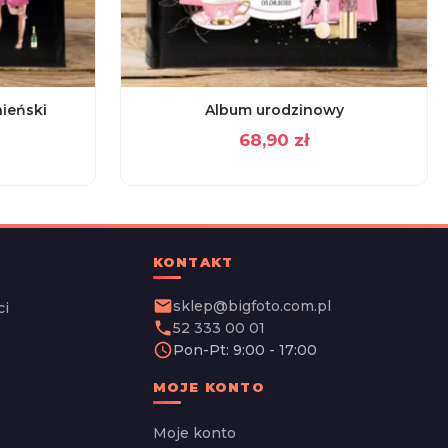
ieński
Album urodzinowy
68,90
zł
KONTAKT
email
sklep@bigfoto.com.pl
ci
phone
52 333 00 01
schedule
Pon-Pt: 9:00 - 17:00
MOJE KONTO
Moje konto