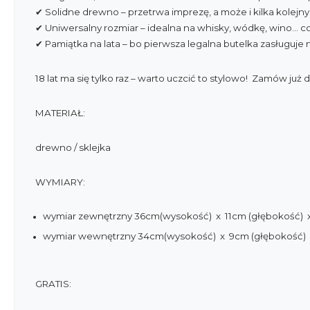
✔ Solidne drewno – przetrwa imprezę, a może i kilka kolejny
✔ Uniwersalny rozmiar – idealna na whisky, wódkę, wino… co 
✔ Pamiątka na lata – bo pierwsza legalna butelka zasługuje
18 lat ma się tylko raz – warto uczcić to stylowo! Zamów już d
MATERIAŁ:
drewno / sklejka
WYMIARY:
wymiar zewnętrzny 36cm(wysokość) x 11cm (głębokość) x
wymiar wewnętrzny 34cm(wysokość) x 9cm (głębokość) 
GRATIS: