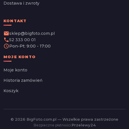
Dostawa i zwroty
KONTAKT
email
sklep@bigfoto.com.pl
phone
52 333 00 01
schedule
Pon-Pt: 9:00 - 17:00
MOJE KONTO
Moje konto
Historia zamówień
Koszyk
© 2026 BigFoto.com.pl — Wszelkie prawa zastrzeżone
Przelewy24
Bezpieczne płatności: