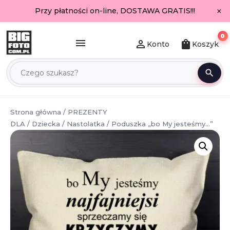
×
Przy płatności on-line, DOSTAWA GRATIS!!!
0
menu
person_outline
shopping_bag
Konto
Koszyk
search
Strona główna
/
PREZENTY
DLA
/
Dziecka
/
Nastolatka
/ Poduszka „bo My jesteśmy…”