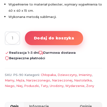
Wypełnienie to materiał poliester, wymiary wypełnienia to
40 x 40 x 15 cm.
Wykonana metodą sublimacji.
Dodaj do koszyka
ilość
Poduszka
"bo
Realizacja 1–3 dni
Darmowa dostawa
My
Bezpieczne płatności
jesteśmy..."
SKU:
PS-90
Kategorii:
Chłopaka
,
Dziewczyny
,
Imieniny
,
Mamy
,
Męża
,
Narzeczonego
,
Narzeczonej
,
Nastolatka
,
Niego
,
Niej
,
Poduszki
,
Taty
,
Urodziny
,
Wydarzenie
,
Żony
Opis
Informacje
Opinie