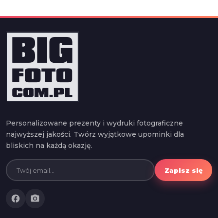
Personalizowane prezenty i wydruki fotograficzne
najwyższej jakości. Twórz wyjątkowe upominki dla
bliskich na każdą okazję.
Zapisz się
facebook
photo_camera