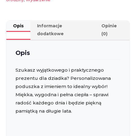
pomysł
na
prezent!
Opis
Informacje
Opinie
dodatkowe
(0)
Opis
Szukasz wyjątkowego i praktycznego
prezentu dla dziadka? Personalizowana
poduszka z imieniem to idealny wybór!
Miękka, wygodna i pełna ciepła – sprawi
radość każdego dnia i będzie piękną
pamiątką na długie lata.