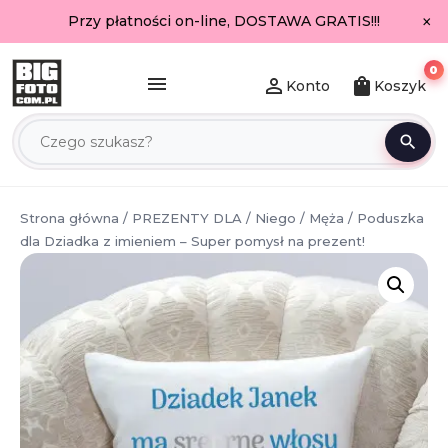
×
Przy płatności on-line, DOSTAWA GRATIS!!!
0
menu
person_outline
shopping_bag
Konto
Koszyk
search
Strona główna
/
PREZENTY DLA
/
Niego
/
Męża
/ Poduszka
dla Dziadka z imieniem – Super pomysł na prezent!