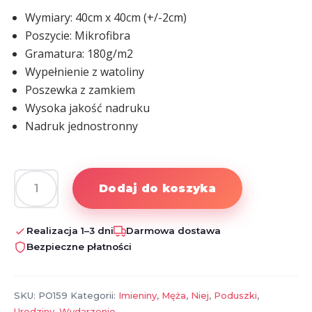
Wymiary: 40cm x 40cm (+/-2cm)
Poszycie: Mikrofibra
Gramatura: 180g/m2
Wypełnienie z watoliny
Poszewka z zamkiem
Wysoka jakość nadruku
Nadruk jednostronny
Dodaj do koszyka
ilość
Poduszka
dla
Realizacja 1–3 dni
Darmowa dostawa
Dziadka
Bezpieczne płatności
z
imieniem
–
SKU:
PO159
Kategorii:
Imieniny
,
Męża
,
Niej
,
Poduszki
,
Super
Urodziny
,
Wydarzenie