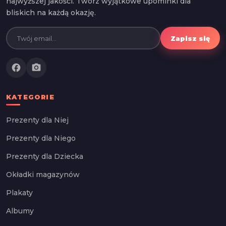
najwyższej jakości. Twórz wyjątkowe upominki dla
bliskich na każdą okazję.
Zapisz się
facebook
photo_camera
KATEGORIE
Prezenty dla Niej
Prezenty dla Niego
Prezenty dla Dziecka
Okładki magazynów
Plakaty
Albumy