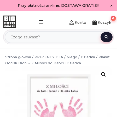
×
Przy płatności on-line, DOSTAWA GRATIS!!!
0
menu
person_outline
shopping_bag
Konto
Koszyk
search
Strona główna
/
PREZENTY DLA
/
Niego
/
Dziadka
/ Plakat
Odcisk Dłoni – Z Miłości do Babci i Dziadka