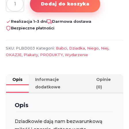
Dodaj do koszyka
ilość
Plakat
Odcisk
Realizacja 1–3 dni
Darmowa dostawa
Dłoni
Bezpieczne płatności
–
Z
Miłości
SKU:
PLBD003
Kategorii:
Babci
,
Dziadka
,
Niego
,
Niej
,
do
OKAZJE
,
Plakaty
,
PRODUKTY
,
Wydarzenie
Babci
i
Dziadka
Opis
Informacje
Opinie
dodatkowe
(0)
Opis
Dziadkowie dają nam bezwarunkową