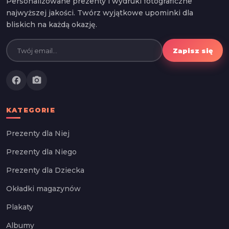
Personalizowane prezenty i wydruki fotograficzne
najwyższej jakości. Twórz wyjątkowe upominki dla
bliskich na każdą okazję.
Zapisz się
facebook
photo_camera
KATEGORIE
Prezenty dla Niej
Prezenty dla Niego
Prezenty dla Dziecka
Okładki magazynów
Plakaty
Albumy