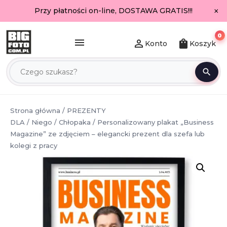
×
Przy płatności on-line, DOSTAWA GRATIS!!!
0
menu
person_outline
shopping_bag
Konto
Koszyk
search
Strona główna
/
PREZENTY
DLA
/
Niego
/
Chłopaka
/ Personalizowany plakat „Business
Magazine” ze zdjęciem – elegancki prezent dla szefa lub
kolegi z pracy