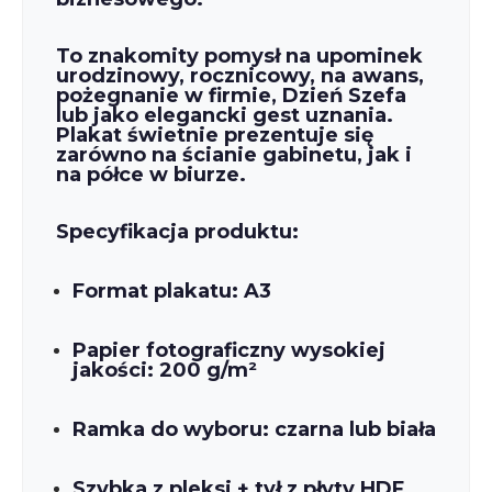
To znakomity pomysł na upominek
urodzinowy, rocznicowy, na awans,
pożegnanie w firmie, Dzień Szefa
lub jako elegancki gest uznania.
Plakat świetnie prezentuje się
zarówno na ścianie gabinetu, jak i
na półce w biurze.
Specyfikacja produktu:
Format plakatu:
A3
Papier fotograficzny wysokiej
jakości:
200 g/m²
Ramka do wyboru:
czarna lub biała
Szybka z pleksi + tył z płyty HDF