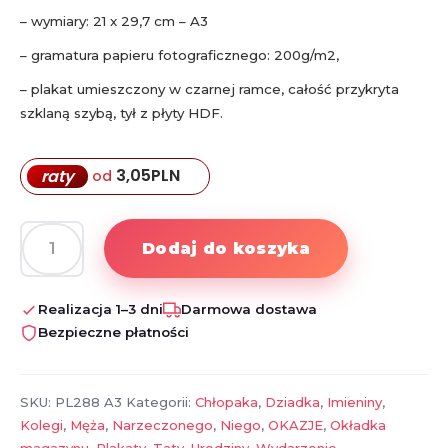
– wymiary: 21 x 29,7 cm – A3
– gramatura papieru fotograficznego: 200g/m2,
– plakat umieszczony w czarnej ramce, całość przykryta
szklaną szybą, tył z płyty HDF.
3,05
PLN
raty
od
Dodaj do koszyka
ilość
Personalizowany
plakat
Realizacja 1–3 dni
Darmowa dostawa
„Business
Bezpieczne płatności
Magazine”
ze
zdjęciem
SKU:
PL288 A3
Kategorii:
Chłopaka
,
Dziadka
,
Imieniny
,
–
Kolegi
,
Męża
,
Narzeczonego
,
Niego
,
OKAZJE
,
Okładka
elegancki