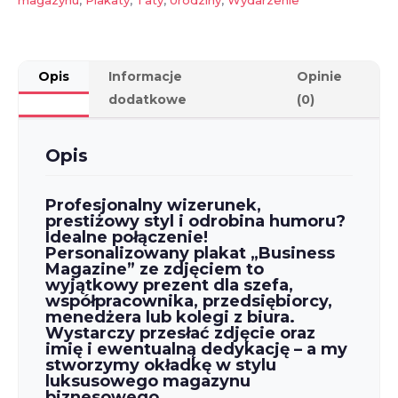
magazynu
,
Plakaty
,
Taty
,
Urodziny
,
Wydarzenie
prezent
dla
szefa
lub
Opis
Informacje
Opinie
kolegi
dodatkowe
(0)
z
pracy
Opis
Profesjonalny wizerunek,
prestiżowy styl i odrobina humoru?
Idealne połączenie!
Personalizowany plakat „Business
Magazine” ze zdjęciem to
wyjątkowy prezent dla szefa,
współpracownika, przedsiębiorcy,
menedżera lub kolegi z biura.
Wystarczy przesłać zdjęcie oraz
imię i ewentualną dedykację – a my
stworzymy okładkę w stylu
luksusowego magazynu
biznesowego.