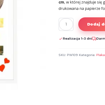
cm
, w której znajduje się
drukowana na papierze fo
Dodaj d
ilość
Collage
Walentynkowy
Realizacja 1–3 dni
Darm
"Love"
SKU:
PW109
Kategoria:
Plaka