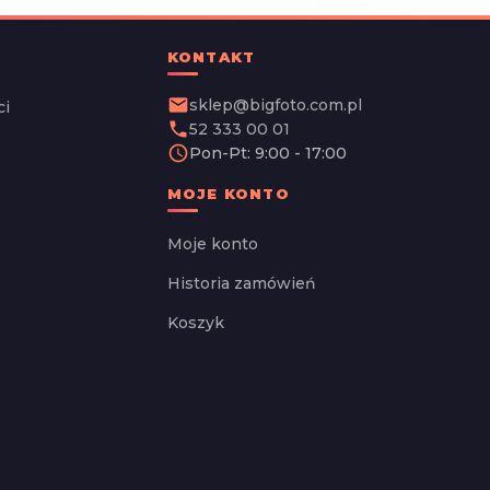
KONTAKT
email
sklep@bigfoto.com.pl
ci
phone
52 333 00 01
schedule
Pon-Pt: 9:00 - 17:00
MOJE KONTO
Moje konto
Historia zamówień
Koszyk