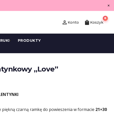
×
0
person_outline
shopping_bag
Konto
Koszyk
RUKI
PRODUKTY
ntynkowy „Love”
LENTYNKI
my piękną czarną ramkę do powieszenia w formacie
21×30