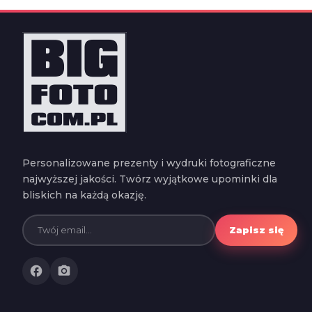
Personalizowane prezenty i wydruki fotograficzne
najwyższej jakości. Twórz wyjątkowe upominki dla
bliskich na każdą okazję.
Zapisz się
facebook
photo_camera