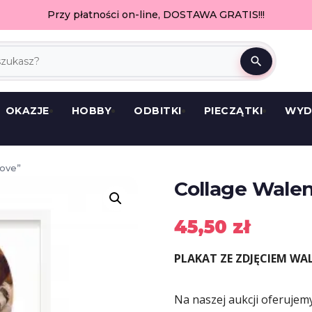
Przy płatności on-line, DOSTAWA GRATIS!!!
search
OKAZJE
HOBBY
ODBITKI
PIECZĄTKI
WYD
Love”
Collage Wale
45,50
zł
PLAKAT ZE ZDJĘCIEM WA
Na naszej aukcji oferuje