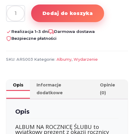
Dodaj do koszyka
ilość
Personalizowany
album
Realizacja 1–3 dni
Darmowa dostawa
na
Bezpieczne płatności
rocznicę
ślubu
SKU:
ARS003
Kategorie:
Albumy
,
Wydarzenie
Opis
Informacje
Opinie
dodatkowe
(0)
Opis
ALBUM NA ROCZNICĘ ŚLUBU to
wyjątkowy prezent z okazji rocznicy