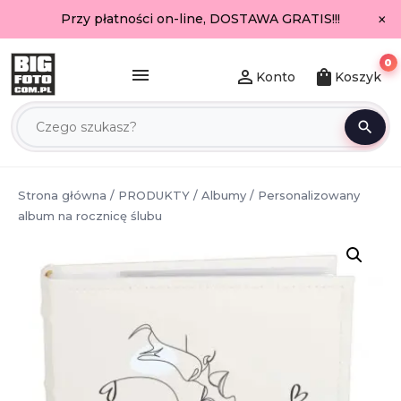
×
Przy płatności on-line, DOSTAWA GRATIS!!!
0
menu
person_outline
shopping_bag
Konto
Koszyk
search
Strona główna
/
PRODUKTY
/
Albumy
/ Personalizowany
album na rocznicę ślubu