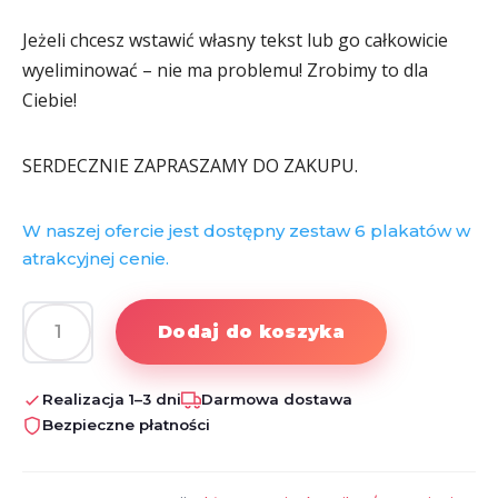
Jeżeli chcesz wstawić własny tekst lub go całkowicie
wyeliminować – nie ma problemu! Zrobimy to dla
Ciebie!
SERDECZNIE ZAPRASZAMY DO ZAKUPU.
W naszej ofercie jest dostępny zestaw 6 plakatów w
atrakcyjnej cenie.
Dodaj do koszyka
ilość
PLAKAT
DO
Realizacja 1–3 dni
Darmowa dostawa
POKOJU
Bezpieczne płatności
DZIECIĘCEGO
DISNEY
+