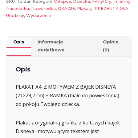
SKU:
Tarzan
Kategorii:
Chłopca
,
Dziecka
,
Filmy/Gry
,
Imieniny
,
RAMKA
Nastolatka
,
Noworodka
,
OKAZJE
,
Plakaty
,
PREZENTY DLA
,
Urodziny
,
Wydarzenie
Opis
Informacje
Opinie
dodatkowe
(0)
Opis
PLAKAT A4 Z MOTYWEM Z BAJEK DISNEYA
(21×29,7 cm) + RAMKA (białe do powieszenia)
do pokoju Twojego dziecka.
Plakat z oryginalną grafiką z kultowych bajek
Disneya i motywującym tekstem jest