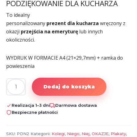
PODZIĘKOWANIE DLA KUCHARZA
To idealny
personalizowany
prezent
dla
kucharza
wręczony z
okazji
przejścia na emeryturę
lub innych
okoliczności.
WYDRUK W FORMACIE A4 (21×29,7mm) + ramka do
powieszenia
Dodaj do koszyka
ilość
PODZIĘKOWANIE
DLA
Realizacja 1–3 dni
Darmowa dostawa
KUCHARZA
Bezpieczne płatności
SKU:
PDN2
Kategorii:
Kolegi
,
Niego
,
Niej
,
OKAZJE
,
Plakaty
,