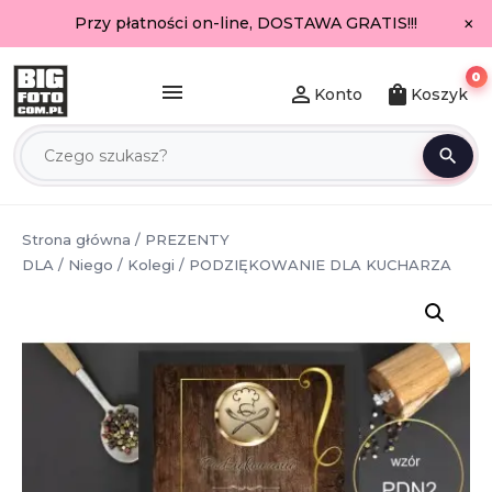
×
Przy płatności on-line, DOSTAWA GRATIS!!!
0
menu
person_outline
shopping_bag
Konto
Koszyk
search
Strona główna
/
PREZENTY
DLA
/
Niego
/
Kolegi
/ PODZIĘKOWANIE DLA KUCHARZA