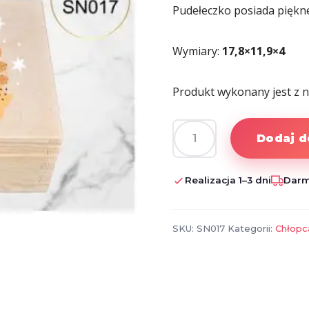
Pudełeczko posiada piękne 
Wymiary:
17,8×11,9×4
Produkt wykonany jest z 
Dodaj d
ilość
PERSONALIZOWANE
DREWNIANE
Realizacja 1–3 dni
Darm
PUDEŁKO
SKU:
SN017
Kategorii:
Chłopc