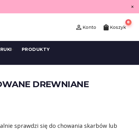
×
0
person_outline
shopping_bag
Konto
Koszyk
RUKI
PRODUKTY
OWANE DREWNIANE
alnie sprawdzi się do chowania skarbów lub