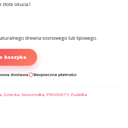
złote okucia !
naturalnego drewna sosnowego lub lipowego.
o koszyka
owa dostawa
Bezpieczne płatności
a
,
Dziecka
,
Noworodka
,
PRODUKTY
,
Pudełka