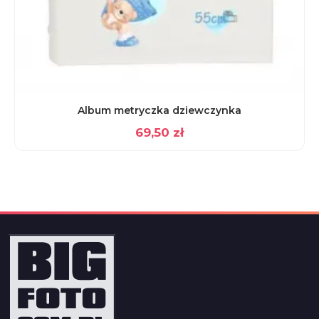
Album metryczka dziewczynka
69,50
zł