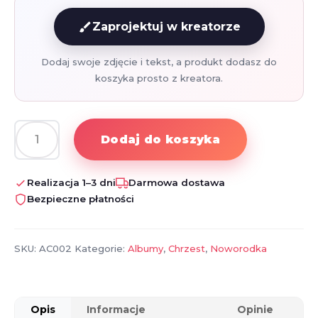
brush
Zaprojektuj w kreatorze
Dodaj swoje zdjęcie i tekst, a produkt dodasz do
koszyka prosto z kreatora.
Dodaj do koszyka
ilość
Personalizowany
album
Realizacja 1–3 dni
Darmowa dostawa
-
Bezpieczne płatności
prezent
na
chrzest
SKU:
AC002
Kategorie:
Albumy
,
Chrzest
,
Noworodka
Opis
Informacje
Opinie