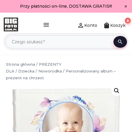
×
Przy płatności on-line, DOSTAWA GRATIS!!!
0
menu
person_outline
shopping_bag
Konto
Koszyk
search
Strona główna
/
PREZENTY
DLA
/
Dziecka
/
Noworodka
/ Personalizowany album –
prezent na chrzest