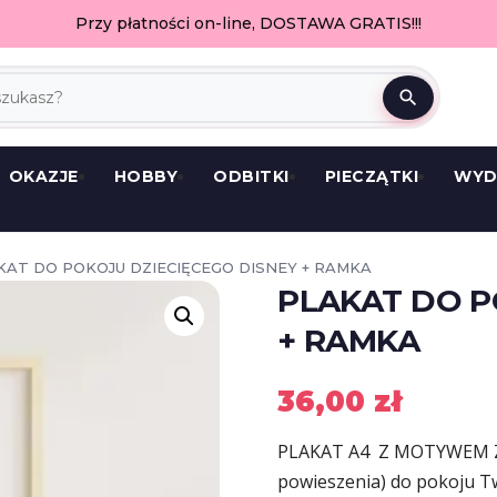
Przy płatności on-line, DOSTAWA GRATIS!!!
search
OKAZJE
HOBBY
ODBITKI
PIECZĄTKI
WYD
KAT DO POKOJU DZIECIĘCEGO DISNEY + RAMKA
PLAKAT DO P
+ RAMKA
36,00
zł
PLAKAT A4 Z MOTYWEM Z B
powieszenia) do pokoju T