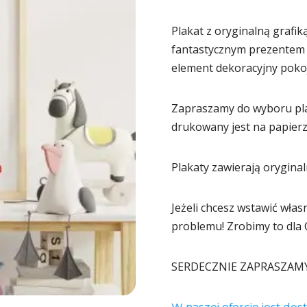
Plakat z oryginalną grafi
fantastycznym prezentem n
element dekoracyjny pokoju
Zapraszamy do wyboru pla
drukowany jest na papier
Plakaty zawierają oryginal
Jeżeli chcesz wstawić włas
problemu! Zrobimy to dla C
SERDECZNIE ZAPRASZAM
W naszej ofercie jest dos