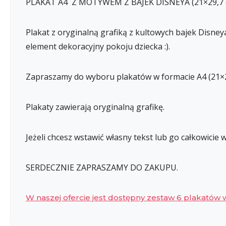
PLAKAT A4 Z MOTYWEM Z BAJEK DISNEYA (21×29,7 cm
Plakat z oryginalną grafiką z kultowych bajek Disne
element dekoracyjny pokoju dziecka :).
Zapraszamy do wyboru plakatów w formacie A4 (21×2
Plakaty zawierają oryginalną grafikę.
Jeżeli chcesz wstawić własny tekst lub go całkowicie
SERDECZNIE ZAPRASZAMY DO ZAKUPU.
W naszej ofercie jest dostępny zestaw 6 plakatów w