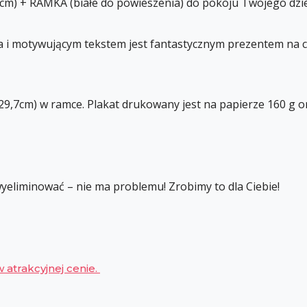
) + RAMKA (białe do powieszenia) do pokoju Twojego dzie
ya i motywującym tekstem jest fantastycznym prezentem na c
9,7cm) w ramce. Plakat drukowany jest na papierze 160 g o
 wyeliminować – nie ma problemu! Zrobimy to dla Ciebie!
 atrakcyjnej cenie.