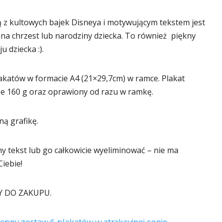
ką z kultowych bajek Disneya i motywującym tekstem jest
a chrzest lub narodziny dziecka. To również piękny
 dziecka :).
katów w formacie A4 (21×29,7cm) w ramce. Plakat
ze 160 g oraz oprawiony od razu w ramkę.
ną grafikę.
ny tekst lub go całkowicie wyeliminować – nie ma
iebie!
Y DO ZAKUPU.
tępny zestaw 6 plakatów w atrakcyjnej cenie.