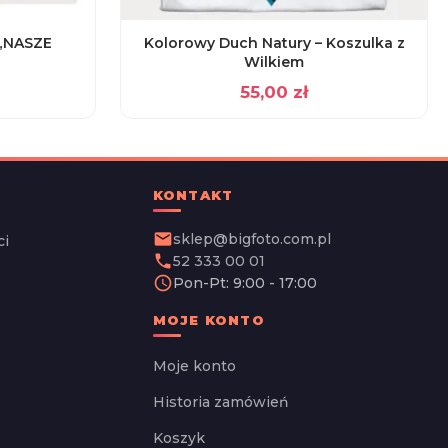
„NASZE
Kolorowy Duch Natury – Koszulka z
Wilkiem
55,00
zł
KONTAKT
email
sklep@bigfoto.com.pl
ci
phone
52 333 00 01
schedule
Pon-Pt: 9:00 - 17:00
MOJE KONTO
Moje konto
Historia zamówień
Koszyk