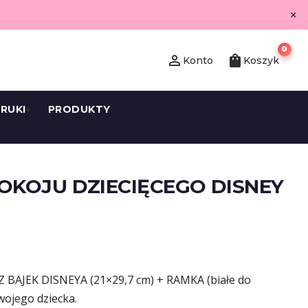
×
0
person_outline
shopping_bag
Konto
Koszyk
RUKI
PRODUKTY
OKOJU DZIECIĘCEGO DISNEY
AJEK DISNEYA (21×29,7 cm) + RAMKA (białe do
wojego dziecka.