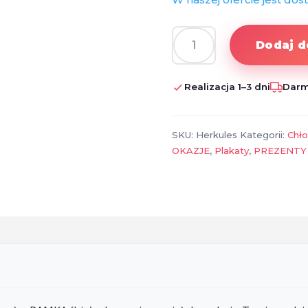
Dodaj d
ilość
PLAKAT
DO
Realizacja 1–3 dni
Darm
POKOJU
DZIECIĘCEGO
DISNEY
SKU:
Herkules
Kategorii:
Chł
+
OKAZJE
,
Plakaty
,
PREZENTY
RAMKA