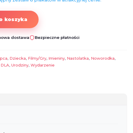
o koszyka
owa dostawa
Bezpieczne płatności
opca
,
Dziecka
,
Filmy/Gry
,
Imieniny
,
Nastolatka
,
Noworodka
,
 DLA
,
Urodziny
,
Wydarzenie