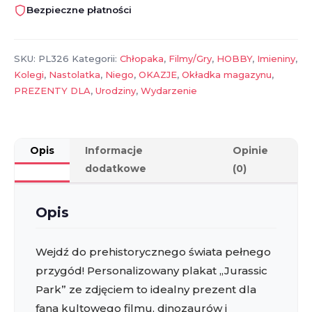
„Jurassic
Bezpieczne płatności
Park”
ze
zdjęciem
SKU:
PL326
Kategorii:
Chłopaka
,
Filmy/Gry
,
HOBBY
,
Imieniny
,
–
Kolegi
,
Nastolatka
,
Niego
,
OKAZJE
,
Okładka magazynu
,
wyjątkowy
PREZENTY DLA
,
Urodziny
,
Wydarzenie
prezent
dla
fana
dinozaurów
Opis
Informacje
Opinie
i
dodatkowe
(0)
przygód
Opis
Wejdź do prehistorycznego świata pełnego
przygód! Personalizowany plakat „Jurassic
Park” ze zdjęciem to idealny prezent dla
fana kultowego filmu, dinozaurów i