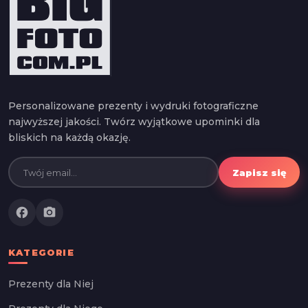
Personalizowane prezenty i wydruki fotograficzne
najwyższej jakości. Twórz wyjątkowe upominki dla
bliskich na każdą okazję.
Zapisz się
facebook
photo_camera
KATEGORIE
Prezenty dla Niej