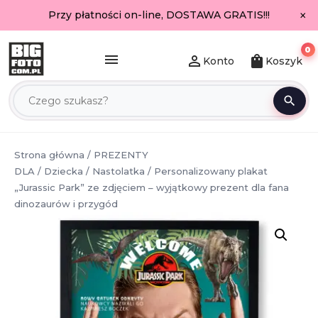
×
Przy płatności on-line, DOSTAWA GRATIS!!!
0
menu
person_outline
shopping_bag
Konto
Koszyk
search
Strona główna
/
PREZENTY
DLA
/
Dziecka
/
Nastolatka
/ Personalizowany plakat
„Jurassic Park” ze zdjęciem – wyjątkowy prezent dla fana
dinozaurów i przygód