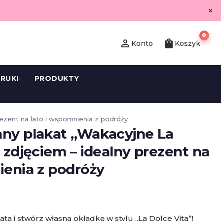
×
0
person_outline
shopping_bag
Konto
Koszyk
RUKI
PRODUKTY
rezent na lato i wspomnienia z podróży
any plakat „Wakacyjne La
e zdjęciem – idealny prezent na
ienia z podróży
ata i stwórz własną okładkę w stylu „La Dolce Vita”!