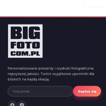
Personalizowane prezenty i wydruki fotograficzne
najwyższej jakości. Twórz wyjątkowe upominki dla
bliskich na każdą okazję.
Zapisz się
facebook
photo_camera