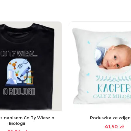
 z napisem Co Ty Wiesz o
Poduszka ze zdjęc
Biologii
41,50
zł