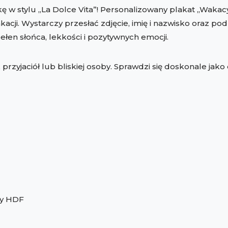
podróży
kę w stylu „La Dolce Vita”! Personalizowany plakat „Wakac
cji. Wystarczy przesłać zdjęcie, imię i nazwisko oraz po
en słońca, lekkości i pozytywnych emocji.
 przyjaciół lub bliskiej osoby. Sprawdzi się doskonale jak
yty HDF