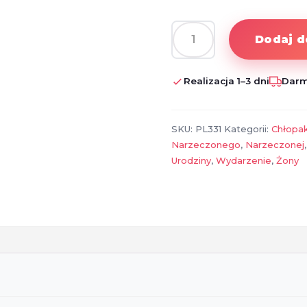
Dodaj d
ilość
Personalizowany
plakat
Realizacja 1–3 dni
Darm
„Wakacyjne
La
Dolce
SKU:
PL331
Kategorii:
Chłopa
Vita”
Narzeczonego
,
Narzeczonej
ze
Urodziny
,
Wydarzenie
,
Żony
zdjęciem
–
idealny
prezent
na
lato
i
wspomnienia
z