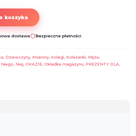
o koszyka
owa dostawa
Bezpieczne płatności
ka
,
Dziewczyny
,
Imieniny
,
Kolegi
,
Koleżanki
,
Męża
,
,
Niego
,
Niej
,
OKAZJE
,
Okładka magazynu
,
PREZENTY DLA
,