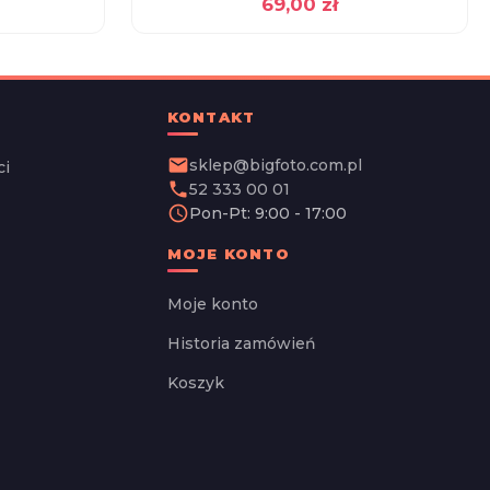
69,00
zł
KONTAKT
email
sklep@bigfoto.com.pl
ci
phone
52 333 00 01
schedule
Pon-Pt: 9:00 - 17:00
MOJE KONTO
Moje konto
Historia zamówień
Koszyk