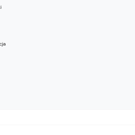
i
cja