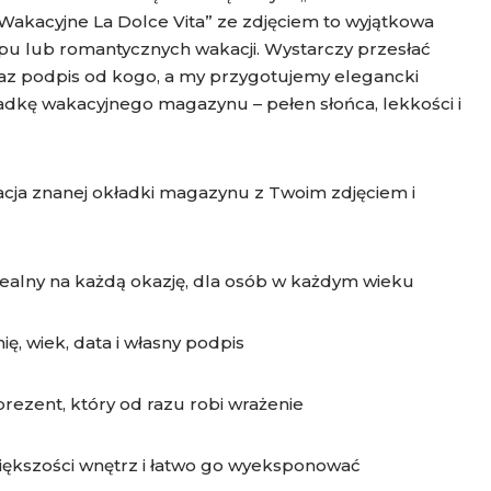
Wakacyjne La Dolce Vita” ze zdjęciem to wyjątkowa
pu lub romantycznych wakacji. Wystarczy przesłać
 oraz podpis od kogo, a my przygotujemy elegancki
ładkę wakacyjnego magazynu – pełen słońca, lekkości i
acja znanej okładki magazynu z Twoim zdjęciem i
dealny na każdą okazję, dla osób w każdym wieku
ię, wiek, data i własny podpis
prezent, który od razu robi wrażenie
iększości wnętrz i łatwo go wyeksponować