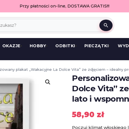
Przy płatności on-line, DOSTAWA GRATIS!!!
search
OKAZJE
HOBBY
ODBITKI
PIECZĄTKI
WYD
izowany plakat „Wakacyjne La Dolce Vita” ze zdjęciem – idealny p
Personalizow
Dolce Vita” z
lato i wspomn
58,90
zł
Poczuj klimat włoskiego l