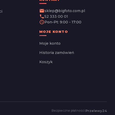
email
sklep@bigfoto.com.pl
ci
phone
52 333 00 01
schedule
Pon-Pt: 9:00 - 17:00
MOJE KONTO
Moje konto
Historia zamówień
Koszyk
Przelewy24
Bezpieczne płatności: