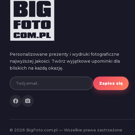
Personalizowane prezenty i wydruki fotograficzne
najwyższej jakości. Twórz wyjątkowe upominki dla
bliskich na każdą okazję.
Zapisz się
facebook
photo_camera
© 2026 BigFoto.com.pl — Wszelkie prawa zastrzeżone