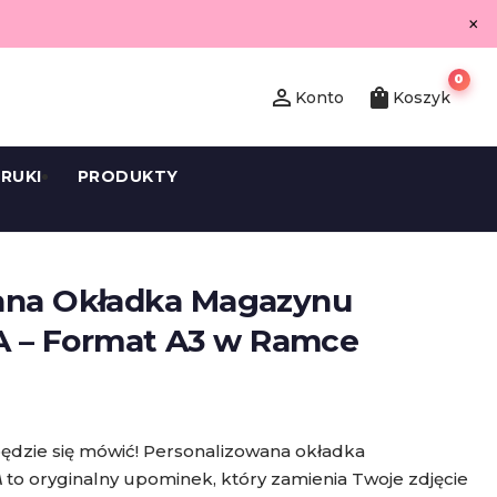
×
0
person_outline
shopping_bag
Konto
Koszyk
RUKI
PRODUKTY
ana Okładka Magazynu
– Format A3 w Ramce
ędzie się mówić! Personalizowana okładka
A
to oryginalny upominek, który zamienia Twoje zdjęcie