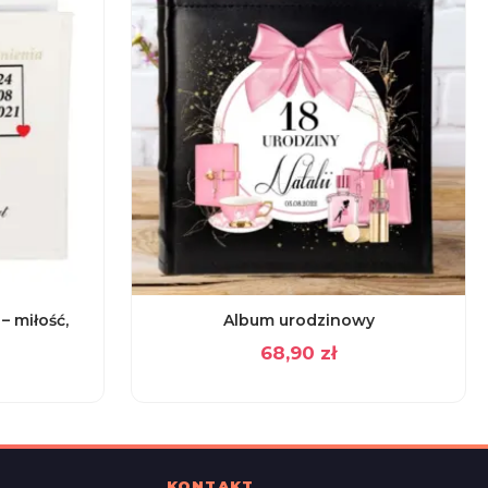
– miłość,
Album urodzinowy
68,90
zł
KONTAKT