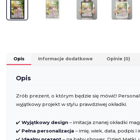
Opis
Informacje dodatkowe
Opinie (0)
Opis
Zrób prezent, o którym będzie się mówić! Perso
wyjątkowy projekt w stylu prawdziwej okładki.
✔️
Wyjątkowy design
– imitacja znanej okładki ma
✔️
Pełna personalizacja
– imię, wiek, data, podpis
✔️
Idealny prezent
– na baby shower, Dzień Matki,