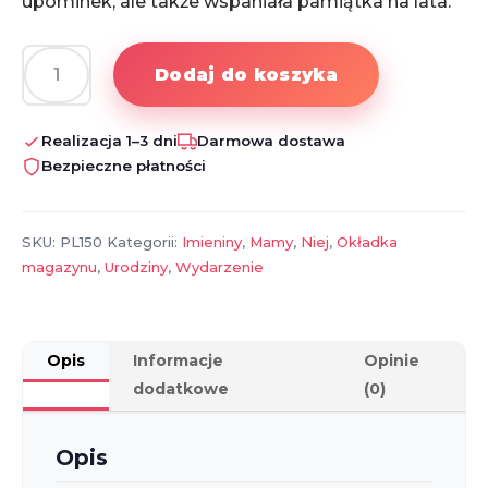
upominek, ale także wspaniała pamiątka na lata.
Dodaj do koszyka
ilość
Okładka
Magazynu
Realizacja 1–3 dni
Darmowa dostawa
MŁODA
Bezpieczne płatności
MAMA
–
Wyjątkowy
SKU:
PL150
Kategorii:
Imieniny
,
Mamy
,
Niej
,
Okładka
Prezent
magazynu
,
Urodziny
,
Wydarzenie
dla
Mamy
Opis
Informacje
Opinie
dodatkowe
(0)
Opis