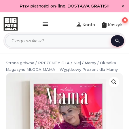
×
Przy płatności on-line, DOSTAWA GRATIS!!!
0
menu
person_outline
shopping_bag
Konto
Koszyk
search
Strona główna
/
PREZENTY DLA
/
Niej
/
Mamy
/ Okładka
Magazynu MŁODA MAMA – Wyjątkowy Prezent dla Mamy