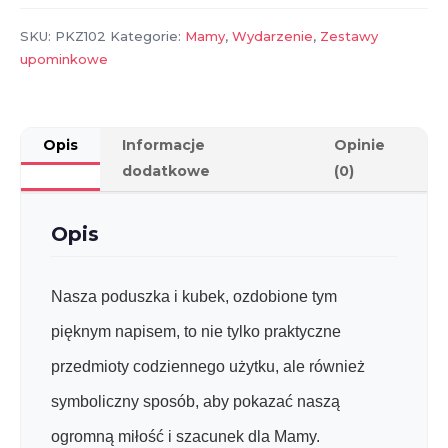
kochamy
Cię
SKU:
PKZ102
Kategorie:
Mamy
,
Wydarzenie
,
Zestawy
zestaw
upominkowe
kubek
i
poduszka
Opis
Informacje
Opinie
dodatkowe
(0)
Opis
Nasza poduszka i kubek, ozdobione tym
pięknym napisem, to nie tylko praktyczne
przedmioty codziennego użytku, ale również
symboliczny sposób, aby pokazać naszą
ogromną miłość i szacunek dla Mamy.