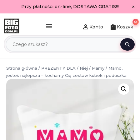
×
Przy płatności on-line, DOSTAWA GRATIS!!!
0
menu
person_outline
shopping_bag
Konto
Koszyk
search
Strona główna
/
PREZENTY DLA
/
Niej
/
Mamy
/ Mamo,
jesteś najlepsza – kochamy Cię zestaw kubek i poduszka