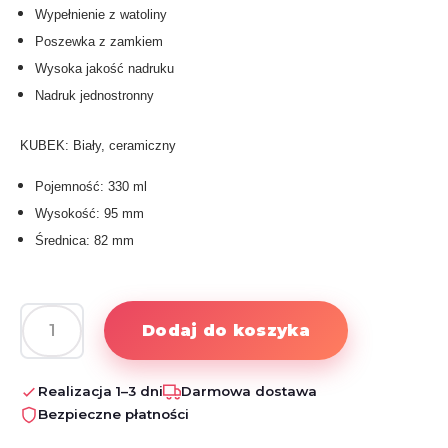
Wypełnienie z watoliny
Poszewka z zamkiem
Wysoka jakość nadruku
Nadruk jednostronny
KUBEK: Biały, ceramiczny
Pojemność: 330 ml
Wysokość: 95 mm
Średnica: 82 mm
Dodaj do koszyka
ilość
Mamo,
jesteś
Realizacja 1–3 dni
Darmowa dostawa
najlepsza
Bezpieczne płatności
-