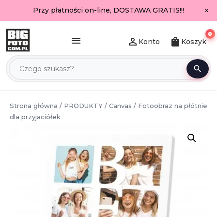
×
Przy płatności on-line, DOSTAWA GRATIS!!!
0
menu
person_outline
shopping_bag
Konto
Koszyk
search
Strona główna
/
PRODUKTY
/
Canvas
/ Fotoobraz na płótnie
dla przyjaciółek