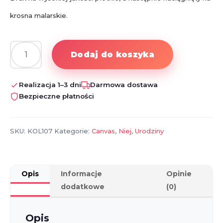
krosna malarskie.
Dodaj do koszyka
ilość
Fotoobraz
na
Realizacja 1–3 dni
Darmowa dostawa
płótnie
Bezpieczne płatności
dla
przyjaciółek
SKU:
KOL107
Kategorie:
Canvas
,
Niej
,
Urodziny
Opis
Informacje
Opinie
dodatkowe
(0)
Opis