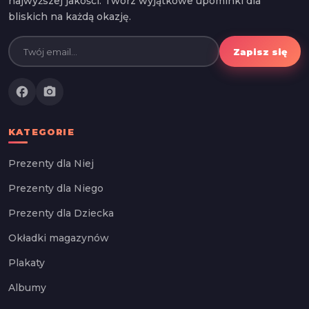
najwyższej jakości. Twórz wyjątkowe upominki dla
bliskich na każdą okazję.
Zapisz się
facebook
photo_camera
KATEGORIE
Prezenty dla Niej
Prezenty dla Niego
Prezenty dla Dziecka
Okładki magazynów
Plakaty
Albumy