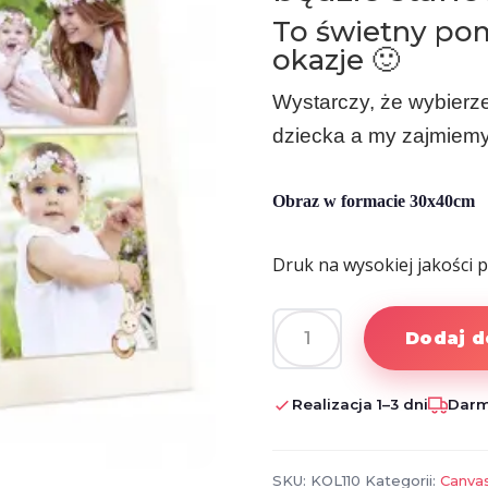
To świetny pom
okazje 🙂
Wystarczy, że wybierze
dziecka a my zajmiemy 
Obraz w formacie 30x40cm
Druk na wysokiej jakości p
Dodaj d
ilość
Fotoobraz
na
Realizacja 1–3 dni
Darm
płótnie
na
roczek
SKU:
KOL110
Kategorii:
Canva