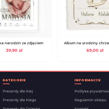
ka narodzin ze zdjęciem
Album na urodziny chrze
39,90
zł
69,00
zł
KATEGORIE
INFORMACJE
Prezenty dla Niej
Polityka prywatnoś
Prezenty dla Niego
Regulamin sklepu
Prezenty dla Dziecka
Kontakt