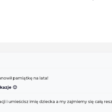
dla
dziewczynki
anowił pamiątkę na lata!
kazje 🙂
cji i umieścisz imię dziecka a my zajmiemy się całą res