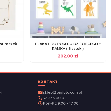
st roczek
PLAKAT DO POKOJU DZIECIĘCEGO +
RAMKA ( 6 sztuk )
202,00
zł
KONTAKT
email
sklep@bigfoto.com.pl
ci
phone
52 333 00 01
schedule
Pon-Pt: 9:00 - 17:00