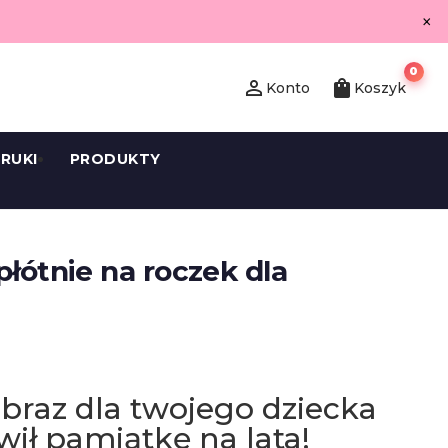
×
0
person_outline
shopping_bag
Konto
Koszyk
RUKI
PRODUKTY
płótnie na roczek dla
obraz dla twojego dziecka
wił pamiątkę na lata!