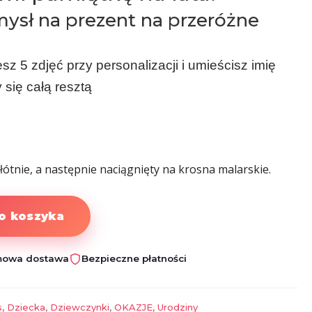
ysł na prezent na przeróżne
sz 5 zdjęć przy personalizacji i umieścisz imię
się całą resztą
łótnie, a następnie naciągnięty na krosna malarskie.
o koszyka
owa dostawa
Bezpieczne płatności
s
,
Dziecka
,
Dziewczynki
,
OKAZJE
,
Urodziny