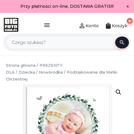
×
Przy płatności on-line, DOSTAWA GRATIS!!!
0
menu
person_outline
shopping_bag
Konto
Koszyk
search
Strona główna
/
PREZENTY
DLA
/
Dziecka
/
Noworodka
/ Podziękowanie dla Matki
Chrzestnej