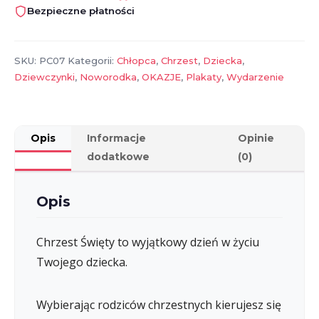
Matki
Bezpieczne płatności
Chrzestnej
SKU:
PC07
Kategorii:
Chłopca
,
Chrzest
,
Dziecka
,
Dziewczynki
,
Noworodka
,
OKAZJE
,
Plakaty
,
Wydarzenie
Opis
Informacje
Opinie
dodatkowe
(0)
Opis
Chrzest Święty to wyjątkowy dzień w życiu
Twojego dziecka.
Wybierając rodziców chrzestnych kierujesz się