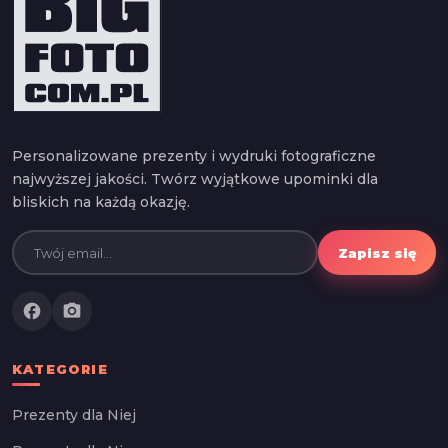
Personalizowane prezenty i wydruki fotograficzne
najwyższej jakości. Twórz wyjątkowe upominki dla
bliskich na każdą okazję.
Zapisz się
facebook
photo_camera
KATEGORIE
Prezenty dla Niej