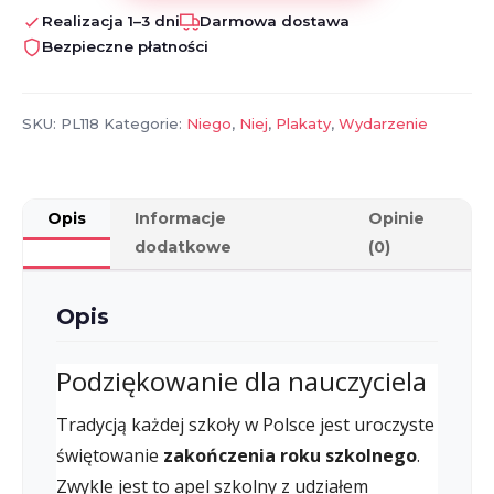
dla
Realizacja 1–3 dni
Darmowa dostawa
Nauczyciela
Bezpieczne płatności
SKU:
PL118
Kategorie:
Niego
,
Niej
,
Plakaty
,
Wydarzenie
Opis
Informacje
Opinie
dodatkowe
(0)
Opis
Podziękowanie dla nauczyciela
Tradycją każdej szkoły w Polsce jest uroczyste
świętowanie
zakończenia roku szkolnego
.
Zwykle jest to apel szkolny z udziałem