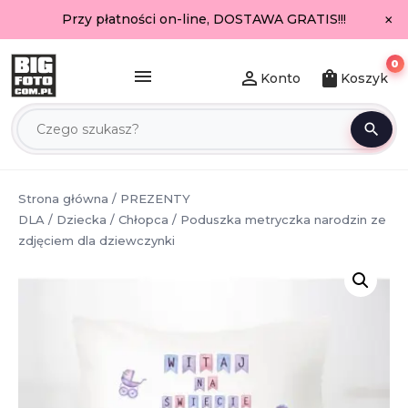
×
Przy płatności on-line, DOSTAWA GRATIS!!!
0
menu
person_outline
shopping_bag
Konto
Koszyk
search
Strona główna
/
PREZENTY
DLA
/
Dziecka
/
Chłopca
/ Poduszka metryczka narodzin ze
zdjęciem dla dziewczynki