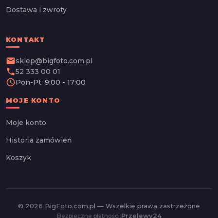
Dostawa i zwroty
KONTAKT
email
sklep@bigfoto.com.pl
phone
52 333 00 01
schedule
Pon-Pt: 9:00 - 17:00
MOJE KONTO
Moje konto
Historia zamówień
Koszyk
© 2026 BigFoto.com.pl — Wszelkie prawa zastrzeżone
Przelewy24
Bezpieczne płatności: