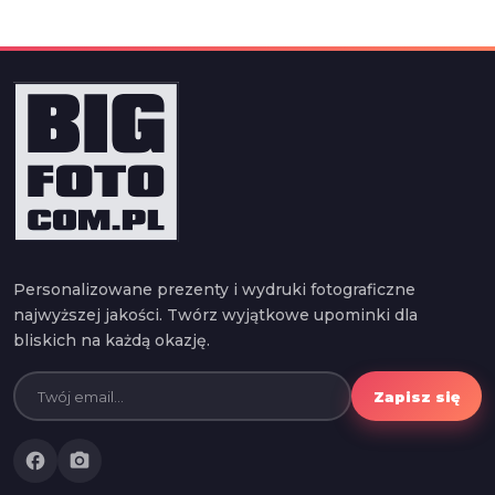
Personalizowane prezenty i wydruki fotograficzne
najwyższej jakości. Twórz wyjątkowe upominki dla
bliskich na każdą okazję.
Zapisz się
facebook
photo_camera