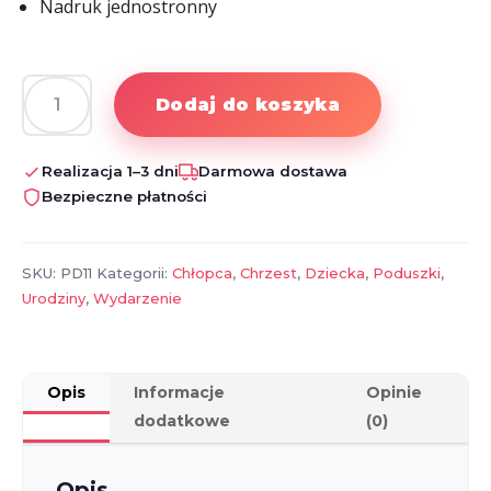
Nadruk jednostronny
Dodaj do koszyka
ilość
Poduszka
metryczka
Realizacja 1–3 dni
Darmowa dostawa
narodzin
Bezpieczne płatności
ze
zdjęciem
dla
SKU:
PD11
Kategorii:
Chłopca
,
Chrzest
,
Dziecka
,
Poduszki
,
dziewczynki
Urodziny
,
Wydarzenie
Opis
Informacje
Opinie
dodatkowe
(0)
Opis