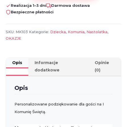
na
Realizacja 1–3 dni
Darmowa dostawa
Pierwszą
Bezpieczne płatności
Komunię
Świętą
SKU:
MK103
Kategorie:
Dziecka
,
Komunia
,
Nastolatka
,
OKAZJE
Opis
Informacje
Opinie
dodatkowe
(0)
Opis
Personalizowane podziękowanie dla gości na I
Komunię Świętą.