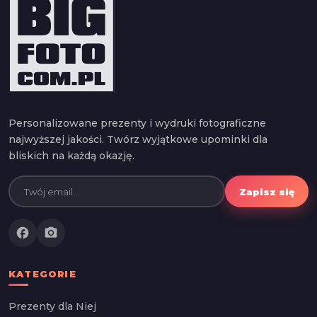
Personalizowane prezenty i wydruki fotograficzne
najwyższej jakości. Twórz wyjątkowe upominki dla
bliskich na każdą okazję.
Zapisz się
facebook
photo_camera
KATEGORIE
Prezenty dla Niej