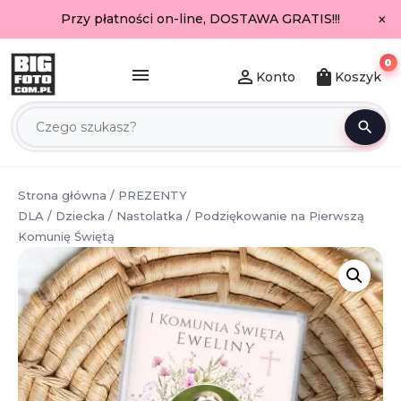
×
Przy płatności on-line, DOSTAWA GRATIS!!!
0
menu
person_outline
shopping_bag
Konto
Koszyk
search
Strona główna
/
PREZENTY
DLA
/
Dziecka
/
Nastolatka
/ Podziękowanie na Pierwszą
Komunię Świętą