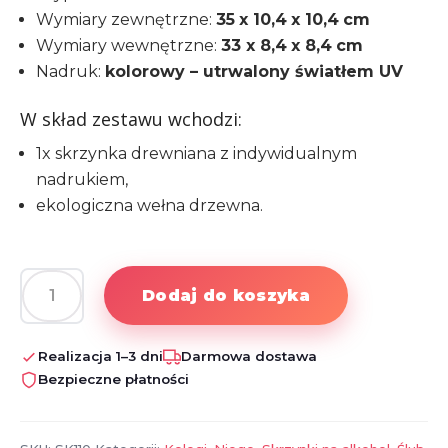
Wymiary zewnętrzne:
35
x 10,4
x 10,4
cm
Wymiary wewnętrzne:
33 x 8,4
x 8,4
cm
Nadruk:
kolorowy – utrwalony światłem UV
W skład zestawu wchodzi:
1x skrzynka drewniana z indywidualnym
nadrukiem,
ekologiczna wełna drzewna.
Dodaj do koszyka
ilość
Skrzynka
na
Realizacja 1–3 dni
Darmowa dostawa
alkohol
Bezpieczne płatności
dla
Świadka