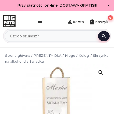
×
Przy płatności on-line, DOSTAWA GRATIS!!!
0
menu
person_outline
shopping_bag
Konto
Koszyk
search
Strona główna
/
PREZENTY DLA
/
Niego
/
Kolegi
/ Skrzynka
na alkohol dla Świadka