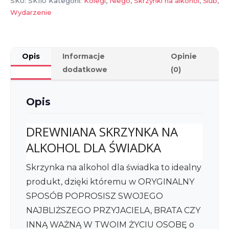
SKU:
SK110
Kategorii:
Kolegi
,
Niego
,
Skrzynki na alkohol
,
Ślub
,
Wydarzenie
Opis
Informacje
Opinie
dodatkowe
(0)
Opis
DREWNIANA SKRZYNKA NA
ALKOHOL DLA ŚWIADKA
Skrzynka na alkohol dla świadka to idealny
produkt, dzięki któremu w ORYGINALNY
SPOSÓB POPROSISZ SWOJEGO
NAJBLIŻSZEGO PRZYJACIELA, BRATA CZY
INNĄ WAŻNĄ W TWOIM ŻYCIU OSOBĘ o