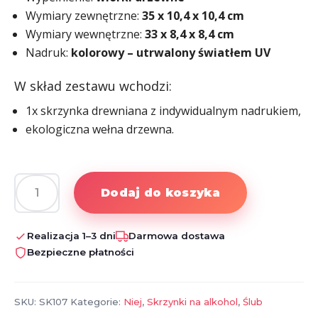
Wymiary zewnętrzne:
35
x 10,4
x 10,4
cm
Wymiary wewnętrzne:
33 x 8,4
x 8,4
cm
Nadruk:
kolorowy – utrwalony światłem UV
W skład zestawu wchodzi:
1x skrzynka drewniana z indywidualnym nadrukiem,
ekologiczna wełna drzewna.
Dodaj do koszyka
ilość
Skrzynka
na
Realizacja 1–3 dni
Darmowa dostawa
alkohol
Bezpieczne płatności
dla
Świadkowej
SKU:
SK107
Kategorie:
Niej
,
Skrzynki na alkohol
,
Ślub