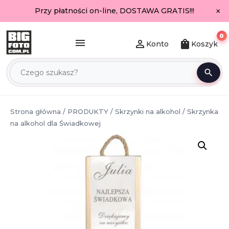
×
Przy płatności on-line, DOSTAWA GRATIS!!!
0
menu
person_outline
shopping_bag
Konto
Koszyk
search
Strona główna
/
PRODUKTY
/
Skrzynki na alkohol
/ Skrzynka
na alkohol dla Świadkowej