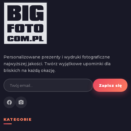
Personalizowane prezenty i wydruki fotograficzne
najwyższej jakości. Twórz wyjątkowe upominki dla
bliskich na każdą okazję.
Zapisz się
facebook
photo_camera
KATEGORIE