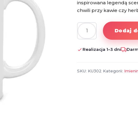
inspirowana legendą sceny
chwili przy kawie czy her
Dodaj d
ilość
Kubek
z
Realizacja 1–3 dni
Darm
Grafiką
Frank
Sinatra
SKU:
KU302
Kategorii:
Imieni
–
elegancki
prezent
dla
fana
muzyki