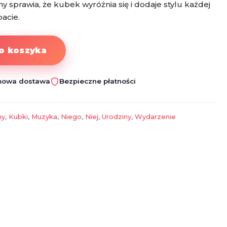
 sprawia, że kubek wyróżnia się i dodaje stylu każdej
bacie.
o koszyka
owa dostawa
Bezpieczne płatności
ny
,
Kubki
,
Muzyka
,
Niego
,
Niej
,
Urodziny
,
Wydarzenie