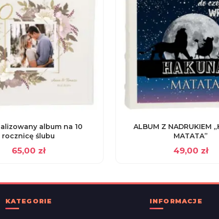
alizowany album na 10
ALBUM Z NADRUKIEM 
rocznicę ślubu
MATATA”
65,00
zł
49,00
zł
KATEGORIE
INFORMACJE