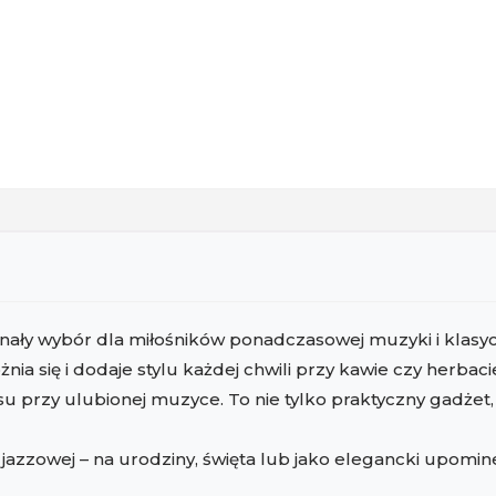
ały wybór dla miłośników ponadczasowej muzyki i klasycz
ia się i dodaje stylu każdej chwili przy kawie czy herba
 przy ulubionej muzyce. To nie tylko praktyczny gadżet, 
 jazzowej – na urodziny, święta lub jako elegancki upomine