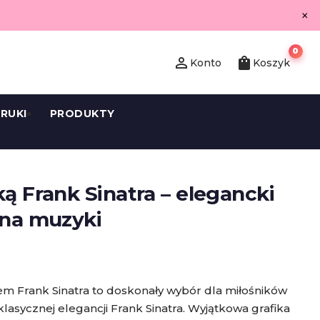
×
0
person_outline
shopping_bag
Konto
Koszyk
RUKI
PRODUKTY
ką Frank Sinatra – elegancki
ana muzyki
m Frank Sinatra to doskonały wybór dla miłośników
lasycznej elegancji Frank Sinatra. Wyjątkowa grafika