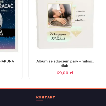
„HAKUNA
Album ze zdjęciem pary – miłość,
ślub
69,00
zł
KONTAKT