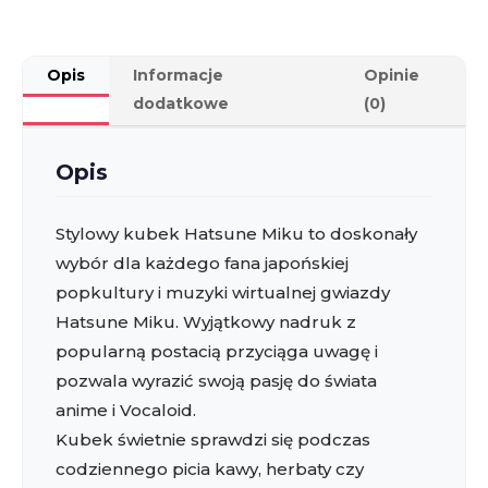
idealny
prezent
dla
fana
Opis
Informacje
Opinie
anime
dodatkowe
(0)
Opis
Stylowy kubek Hatsune Miku to doskonały
wybór dla każdego fana japońskiej
popkultury i muzyki wirtualnej gwiazdy
Hatsune Miku. Wyjątkowy nadruk z
popularną postacią przyciąga uwagę i
pozwala wyrazić swoją pasję do świata
anime i Vocaloid.
Kubek świetnie sprawdzi się podczas
codziennego picia kawy, herbaty czy