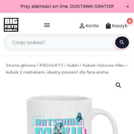
×
Przy płatności on-line, DOSTAWA GRATIS!!!
0
menu
person_outline
shopping_bag
Konto
Koszyk
search
Strona główna
/
PRODUKTY
/
Kubki
/ Kubek Hatsune Miku –
kubek z nadrukiem, idealny prezent dla fana anime