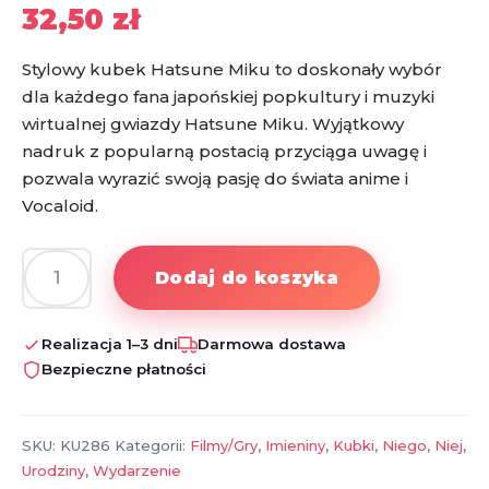
32,50
zł
Stylowy kubek Hatsune Miku to doskonały wybór
dla każdego fana japońskiej popkultury i muzyki
wirtualnej gwiazdy Hatsune Miku. Wyjątkowy
nadruk z popularną postacią przyciąga uwagę i
pozwala wyrazić swoją pasję do świata anime i
Vocaloid.
Dodaj do koszyka
ilość
Kubek
Hatsune
Realizacja 1–3 dni
Darmowa dostawa
Miku
Bezpieczne płatności
–
kubek
z
SKU:
KU286
Kategorii:
Filmy/Gry
,
Imieniny
,
Kubki
,
Niego
,
Niej
,
nadrukiem,
Urodziny
,
Wydarzenie