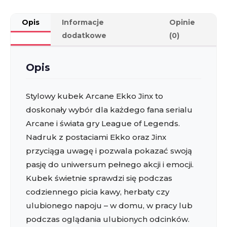
prezent
dla
Opis
Informacje
Opinie
fana
dodatkowe
(0)
Opis
Stylowy kubek Arcane Ekko Jinx to
doskonały wybór dla każdego fana serialu
Arcane i świata gry League of Legends.
Nadruk z postaciami Ekko oraz Jinx
przyciąga uwagę i pozwala pokazać swoją
pasję do uniwersum pełnego akcji i emocji.
Kubek świetnie sprawdzi się podczas
codziennego picia kawy, herbaty czy
ulubionego napoju – w domu, w pracy lub
podczas oglądania ulubionych odcinków.