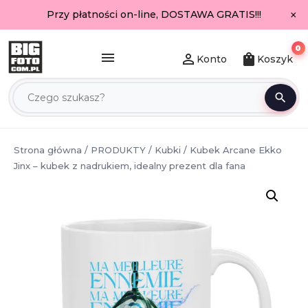
×
Przy płatności on-line, DOSTAWA GRATIS!!!
0
menu
person_outline
shopping_bag
Konto
Koszyk
search
Strona główna
/
PRODUKTY
/
Kubki
/ Kubek Arcane Ekko
Jinx – kubek z nadrukiem, idealny prezent dla fana