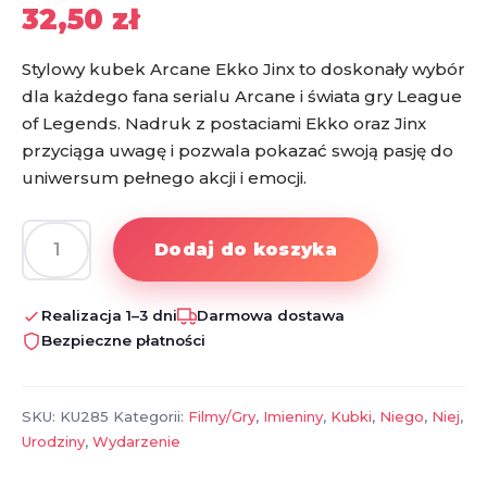
32,50
zł
Stylowy kubek Arcane Ekko Jinx to doskonały wybór
dla każdego fana serialu Arcane i świata gry League
of Legends. Nadruk z postaciami Ekko oraz Jinx
przyciąga uwagę i pozwala pokazać swoją pasję do
uniwersum pełnego akcji i emocji.
Dodaj do koszyka
ilość
Kubek
Arcane
Realizacja 1–3 dni
Darmowa dostawa
Ekko
Bezpieczne płatności
Jinx
–
kubek
SKU:
KU285
Kategorii:
Filmy/Gry
,
Imieniny
,
Kubki
,
Niego
,
Niej
,
z
Urodziny
,
Wydarzenie
nadrukiem,
idealny