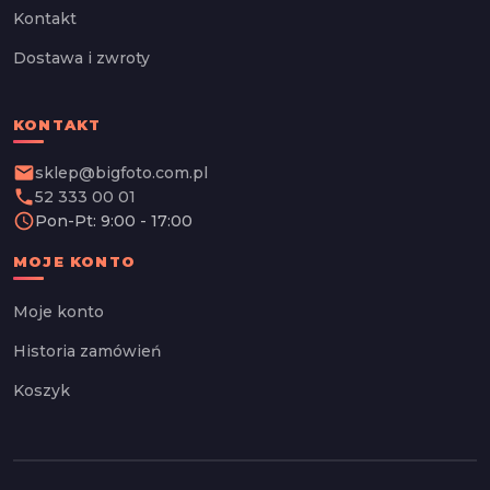
Kontakt
Dostawa i zwroty
KONTAKT
email
sklep@bigfoto.com.pl
phone
52 333 00 01
schedule
Pon-Pt: 9:00 - 17:00
MOJE KONTO
Moje konto
Historia zamówień
Koszyk