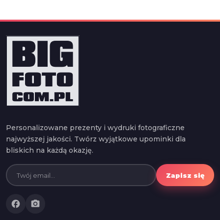
Personalizowane prezenty i wydruki fotograficzne
najwyższej jakości. Twórz wyjątkowe upominki dla
bliskich na każdą okazję.
Zapisz się
facebook
photo_camera