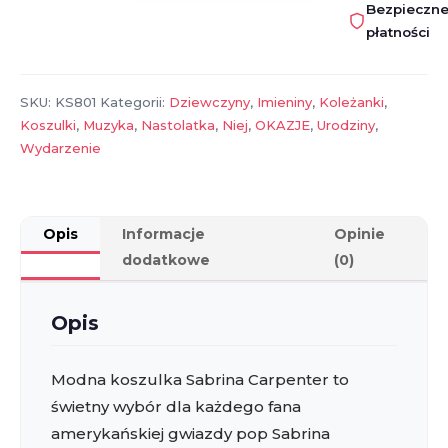
Bezpieczn
Carpenter
płatności
POP
–
t-
SKU:
KS801
Kategorii:
Dziewczyny
,
Imieniny
,
Koleżanki
,
shirt
Koszulki
,
Muzyka
,
Nastolatka
,
Niej
,
OKAZJE
,
Urodziny
,
dla
Wydarzenie
fana,
idealny
prezent
Opis
Informacje
Opinie
dodatkowe
(0)
Opis
Modna koszulka Sabrina Carpenter to
świetny wybór dla każdego fana
amerykańskiej gwiazdy pop Sabrina