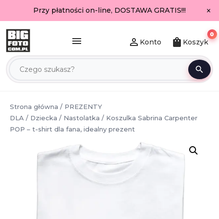
×
Przy płatności on-line, DOSTAWA GRATIS!!!
0
menu
person_outline
shopping_bag
Konto
Koszyk
search
Strona główna
/
PREZENTY
DLA
/
Dziecka
/
Nastolatka
/ Koszulka Sabrina Carpenter
POP – t-shirt dla fana, idealny prezent