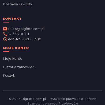
Dostawa i zwroty
KONTAKT
email
sklep@bigfoto.com.pl
phone
52 333 00 01
schedule
Pon-Pt: 9:00 - 17:00
MOJE KONTO
Moje konto
Historia zamówień
Koszyk
© 2026 BigFoto.com.pl — Wszelkie prawa zastrzeżone
Przelewy24
Bezpieczne płatności: