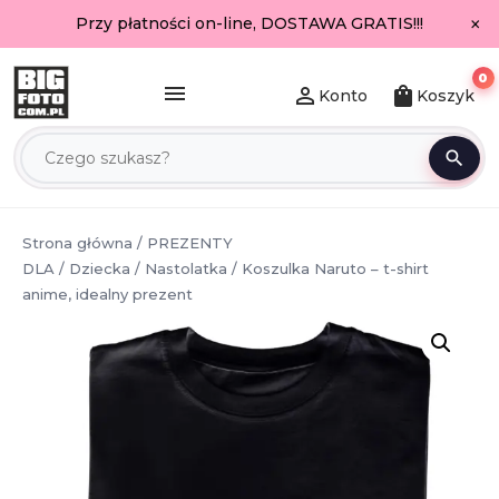
×
Przy płatności on-line, DOSTAWA GRATIS!!!
0
menu
person_outline
shopping_bag
Konto
Koszyk
search
Strona główna
/
PREZENTY
DLA
/
Dziecka
/
Nastolatka
/ Koszulka Naruto – t-shirt
anime, idealny prezent