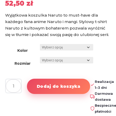
52,50
zł
Wyjątkowa koszulka Naruto to must-have dla
każdego fana anime Naruto i mangi. Stylowy t-shirt
Naruto z kultowym bohaterem pozwala wyróżnić
się w tłumie i pokazać swoją pasję do ulubionej serii.
Kolor
Rozmiar
Realizacja
Dodaj do koszyka
1–3 dni
ilość
Darmowa
Koszulka
dostawa
Naruto
Bezpieczn
–
płatności
t-