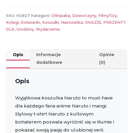
shirt
anime,
SKU:
KS827
Kategorii:
Chłopaka
,
Dziewczyny
,
Filmy/Gry
,
idealny
Kolegi
,
Koleżanki
,
Koszulki
,
Nastolatka
,
OKAZJE
,
PREZENTY
prezent
DLA
,
Urodziny
,
Wydarzenie
Opis
Informacje
Opinie
dodatkowe
(0)
Opis
Wyjątkowa koszulka Naruto to must-have
dla każdego fana anime Naruto i mangi.
Stylowy t-shirt Naruto z kultowym
bohaterem pozwala wyróżnić się w tłumie i
pokazać swoją pasję do ulubionej serii.