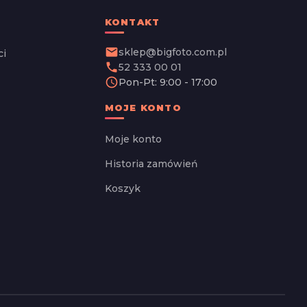
KONTAKT
email
sklep@bigfoto.com.pl
ci
phone
52 333 00 01
schedule
Pon-Pt: 9:00 - 17:00
MOJE KONTO
Moje konto
Historia zamówień
Koszyk