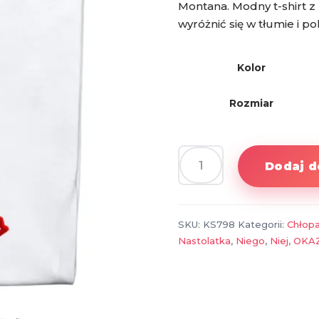
Montana. Modny t-shirt z
wyróżnić się w tłumie i p
Kolor
Rozmiar
Dodaj d
ilość
Koszulka
Malik
Montana
SKU:
KS798
Kategorii:
Chłop
–
Nastolatka
,
Niego
,
Niej
,
OKA
t-
shirt
dla
fana,