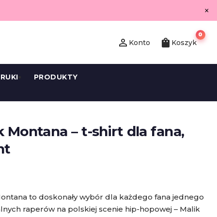
×
0
person_outline
shopping_bag
Konto
Koszyk
RUKI
PRODUKTY
 Montana – t-shirt dla fana,
nt
Montana to doskonały wybór dla każdego fana jednego
lnych raperów na polskiej scenie hip-hopowej – Malik