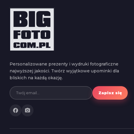
Personalizowane prezenty i wydruki fotograficzne
najwyższej jakości. Twórz wyjątkowe upominki dla
bliskich na każdą okazję.
Zapisz się
facebook
photo_camera