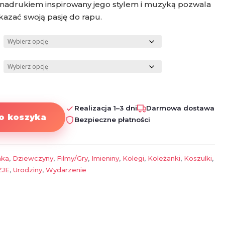
 nadrukiem inspirowany jego stylem i muzyką pozwala
okazać swoją pasję do rapu.
Realizacja 1–3 dni
Darmowa dostawa
o koszyka
Bezpieczne płatności
aka
,
Dziewczyny
,
Filmy/Gry
,
Imieniny
,
Kolegi
,
Koleżanki
,
Koszulki
,
ZJE
,
Urodziny
,
Wydarzenie