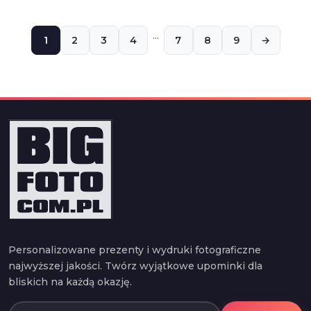
…
1
2
3
4
7
8
9
→
Personalizowane prezenty i wydruki fotograficzne
najwyższej jakości. Twórz wyjątkowe upominki dla
bliskich na każdą okazję.