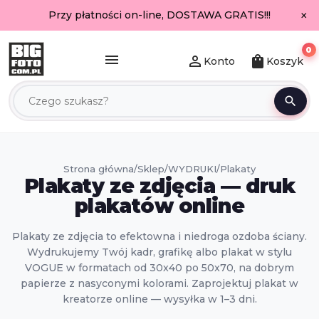
×
Przy płatności on-line, DOSTAWA GRATIS!!!
0
menu
person_outline
shopping_bag
Konto
Koszyk
search
Strona główna
/
Sklep
/
WYDRUKI
/
Plakaty
Plakaty ze zdjęcia — druk
plakatów online
Plakaty ze zdjęcia to efektowna i niedroga ozdoba ściany.
Wydrukujemy Twój kadr, grafikę albo plakat w stylu
VOGUE w formatach od 30x40 po 50x70, na dobrym
papierze z nasyconymi kolorami. Zaprojektuj plakat w
kreatorze online — wysyłka w 1–3 dni.