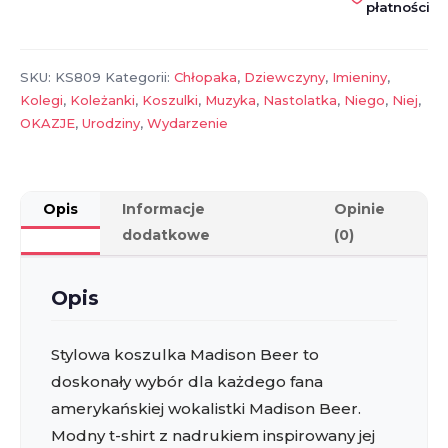
płatności
–
t-
shirt
SKU:
KS809
Kategorii:
Chłopaka
,
Dziewczyny
,
Imieniny
,
dla
Kolegi
,
Koleżanki
,
Koszulki
,
Muzyka
,
Nastolatka
,
Niego
,
Niej
,
fana,
OKAZJE
,
Urodziny
,
Wydarzenie
idealny
prezent
muzyczny
Opis
Informacje
Opinie
dodatkowe
(0)
Opis
Stylowa koszulka Madison Beer to
doskonały wybór dla każdego fana
amerykańskiej wokalistki Madison Beer.
Modny t-shirt z nadrukiem inspirowany jej