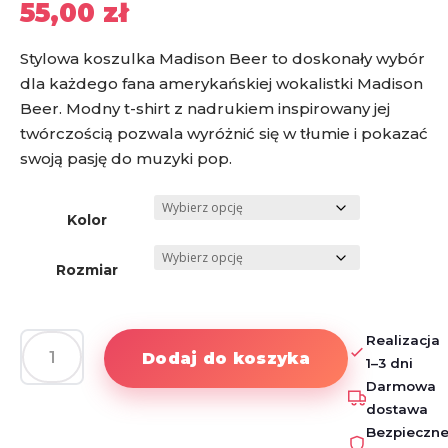
55,00
zł
Stylowa koszulka Madison Beer to doskonały wybór
dla każdego fana amerykańskiej wokalistki Madison
Beer. Modny t-shirt z nadrukiem inspirowany jej
twórczością pozwala wyróżnić się w tłumie i pokazać
swoją pasję do muzyki pop.
Kolor
Rozmiar
Realizacja
Dodaj do koszyka
1–3 dni
ilość
Darmowa
Koszulka
dostawa
Madison
Bezpieczn
Beer