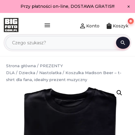
×
Przy płatności on-line, DOSTAWA GRATIS!!!
0
menu
person_outline
shopping_bag
Konto
Koszyk
search
Strona główna
/
PREZENTY
DLA
/
Dziecka
/
Nastolatka
/ Koszulka Madison Beer – t-
shirt dla fana, idealny prezent muzyczny