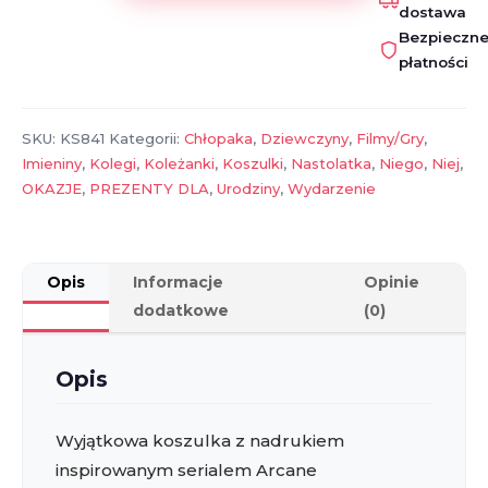
dostawa
Arcane
Bezpieczn
Ekko
płatności
&
Jinx
–
SKU:
KS841
Kategorii:
Chłopaka
,
Dziewczyny
,
Filmy/Gry
,
t-
Imieniny
,
Kolegi
,
Koleżanki
,
Koszulki
,
Nastolatka
,
Niego
,
Niej
,
shirt
OKAZJE
,
PREZENTY DLA
,
Urodziny
,
Wydarzenie
z
nadrukiem,
prezent
dla
Opis
Informacje
Opinie
fana
dodatkowe
(0)
Opis
Wyjątkowa koszulka z nadrukiem
inspirowanym serialem Arcane