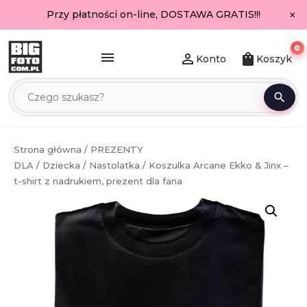
×
Przy płatności on-line, DOSTAWA GRATIS!!!
0
menu
person_outline
shopping_bag
Konto
Koszyk
search
Strona główna
/
PREZENTY
DLA
/
Dziecka
/
Nastolatka
/ Koszulka Arcane Ekko & Jinx –
t-shirt z nadrukiem, prezent dla fana