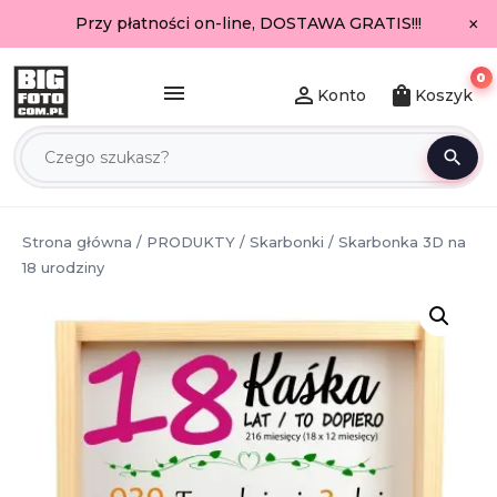
×
Przy płatności on-line, DOSTAWA GRATIS!!!
0
menu
person_outline
shopping_bag
Konto
Koszyk
search
Strona główna
/
PRODUKTY
/
Skarbonki
/ Skarbonka 3D na
18 urodziny