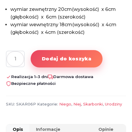
wymiar zewnętrzny 20cm(wysokość) x 6cm
(głębokość) x 6cm (szerokość)
wymiar wewnętrzny 18cm(wysokość) x 4cm
(głębokość) x 4cm (szerokość)
Dodaj do koszyka
ilość
Skarbonka
3D
Realizacja 1–3 dni
Darmowa dostawa
na
Bezpieczne płatności
18
urodziny
SKU:
SKAR06P
Kategorie:
Niego
,
Niej
,
Skarbonki
,
Urodziny
Opis
Informacje
Opinie