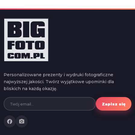
Personalizowane prezenty i wydruki fotograficzne
najwyższej jakości. Twórz wyjątkowe upominki dla
bliskich na każdą okazję.
Zapisz się
facebook
photo_camera