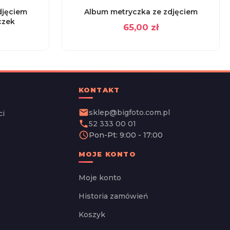
djęciem
Album metryczka ze zdjęciem
czek
65,00
zł
KONTAKT
email
sklep@bigfoto.com.pl
ci
phone
52 333 00 01
schedule
Pon-Pt: 9:00 - 17:00
MOJE KONTO
Moje konto
Historia zamówień
Koszyk