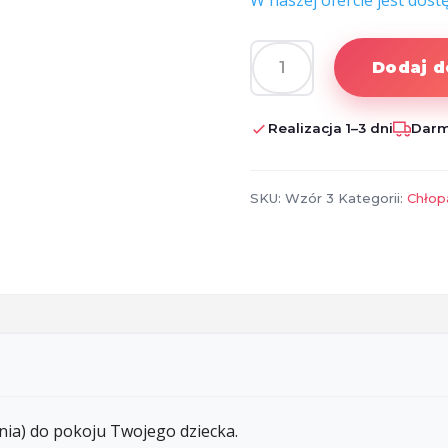
W naszej ofercie jest dost
Dodaj d
ilość
PLAKAT
DO
Realizacja 1–3 dni
Darm
POKOJU
DZIECIĘCEGO
+
SKU:
Wzór 3
Kategorii:
Chłop
RAMKA
ia) do pokoju Twojego dziecka.