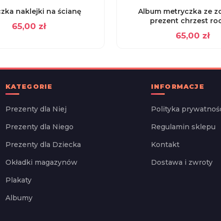
zka naklejki na ścianę
Album metryczka ze z
prezent chrzest ro
65,00
zł
65,00
zł
KATEGORIE
INFORMACJE
Prezenty dla Niej
Polityka prywatnoś
Prezenty dla Niego
Regulamin sklepu
Prezenty dla Dziecka
Kontakt
Okładki magazynów
Dostawa i zwroty
Plakaty
Albumy