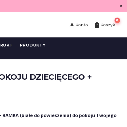
×
0
person_outline
shopping_bag
Konto
Koszyk
RUKI
PRODUKTY
OKOJU DZIECIĘCEGO +
+ RAMKA (białe do powieszenia) do pokoju Twojego