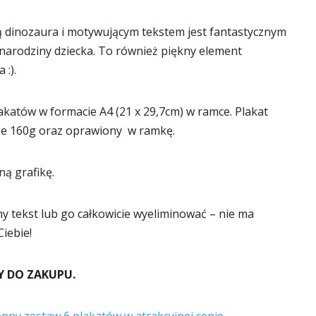
ką dinozaura i motywującym tekstem jest fantastycznym
narodziny dziecka. To również piękny element
 :).
katów w formacie A4 (21 x 29,7cm) w ramce. Plakat
ze 160g oraz oprawiony w ramkę.
ną grafikę.
ny tekst lub go całkowicie wyeliminować – nie ma
iebie!
Y DO ZAKUPU.