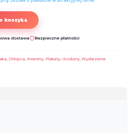
ępny zestaw 6 plakatów w atrakcyjnej cenie.
o koszyka
owa dostawa
Bezpieczne płatności
aka
,
Chłopca
,
Imieniny
,
Plakaty
,
Urodziny
,
Wydarzenie