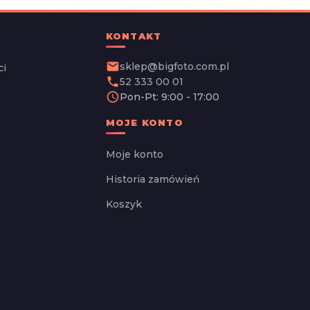
KONTAKT
email
sklep@bigfoto.com.pl
ci
phone
52 333 00 01
schedule
Pon-Pt: 9:00 - 17:00
MOJE KONTO
Moje konto
Historia zamówień
Koszyk