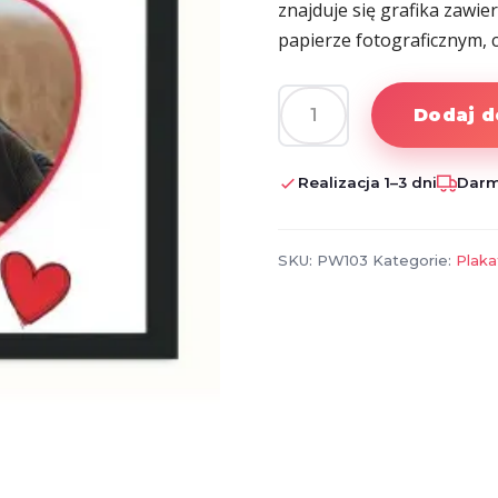
znajduje się grafika zawie
papierze fotograficznym, 
Dodaj d
ilość
Plakat
ze
Realizacja 1–3 dni
Darm
zdjęciem
Kocham
Cię
SKU:
PW103
Kategorie:
Plaka