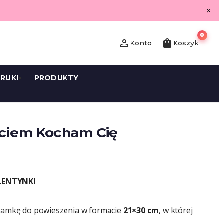
×
0
person_outline
shopping_bag
Konto
Koszyk
RUKI
PRODUKTY
ęciem Kocham Cię
LENTYNKI
ramkę do powieszenia w formacie
21×30 cm
, w której