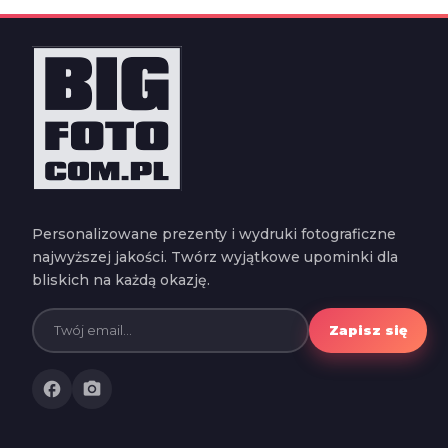
Personalizowane prezenty i wydruki fotograficzne
najwyższej jakości. Twórz wyjątkowe upominki dla
bliskich na każdą okazję.
Zapisz się
facebook
photo_camera