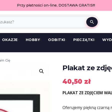
Przy płatności on-line, DOSTAWA GRATIS!!!
search
OKAZJE
HOBBY
ODBITKI
PIECZĄTKI
WYD
am Cię
Plakat ze zdj
40,50
zł
PLAKAT ZE ZDJĘCIEM WA
Oferujemy piękną czarną 