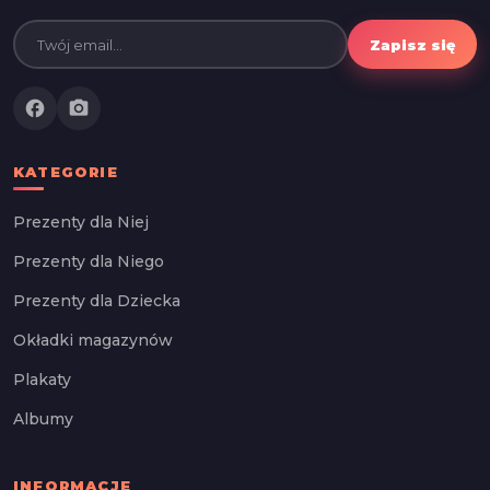
Zapisz się
facebook
photo_camera
KATEGORIE
Prezenty dla Niej
Prezenty dla Niego
Prezenty dla Dziecka
Okładki magazynów
Plakaty
Albumy
INFORMACJE