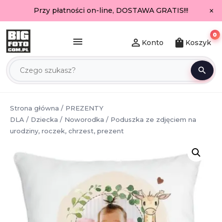
×
Przy płatności on-line, DOSTAWA GRATIS!!!
0
menu
person_outline
shopping_bag
Konto
Koszyk
search
Strona główna
/
PREZENTY
DLA
/
Dziecka
/
Noworodka
/ Poduszka ze zdjęciem na
urodziny, roczek, chrzest, prezent