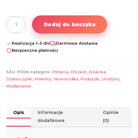
Dodaj do koszyka
ilość
Poduszka
ze
Realizacja 1–3 dni
Darmowa dostawa
zdjęciem
Bezpieczne płatności
na
urodziny,
roczek,
SKU:
PD06
Kategorii:
Chłopca
,
Chrzest
,
Dziecka
,
chrzest,
Dziewczynki
,
Imieniny
,
Noworodka
,
Poduszki
,
Urodziny
,
prezent
Wydarzenie
Opis
Informacje
Opinie
dodatkowe
(0)