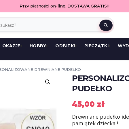
Przy płatności on-line, DOSTAWA GRATIS!!!
search
OKAZJE
HOBBY
ODBITKI
PIECZĄTKI
WYD
RSONALIZOWANE DREWNIANE PUDEŁKO
PERSONALIZ
PUDEŁKO
45,00
zł
Drewniane pudełko ide
pamiątek dziecka !