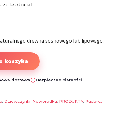
złote okucia !
naturalnego drewna sosnowego lub lipowego.
o koszyka
owa dostawa
Bezpieczne płatności
a
,
Dziewczynki
,
Noworodka
,
PRODUKTY
,
Pudełka