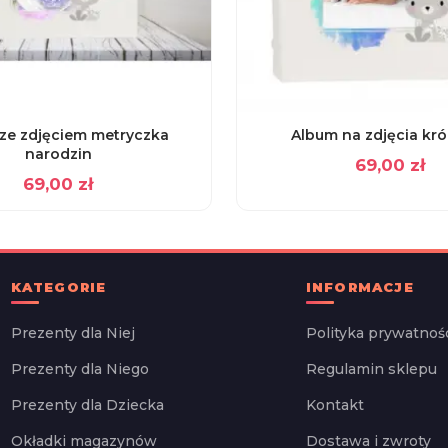
ze zdjęciem metryczka
Album na zdjęcia kró
narodzin
69,00
zł
69,00
zł
KATEGORIE
INFORMACJE
Prezenty dla Niej
Polityka prywatnoś
Prezenty dla Niego
Regulamin sklepu
Prezenty dla Dziecka
Kontakt
Okładki magazynów
Dostawa i zwroty