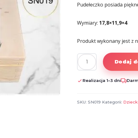
Pudełeczko posiada piękne 
Wymiary:
17,8×11,9×4
Produkt wykonany jest z 
Dodaj d
ilość
PERSONALIZOWANE
DREWNIANE
Realizacja 1–3 dni
Darm
PUDEŁKO
SKU:
SN019
Kategorii:
Dzieck