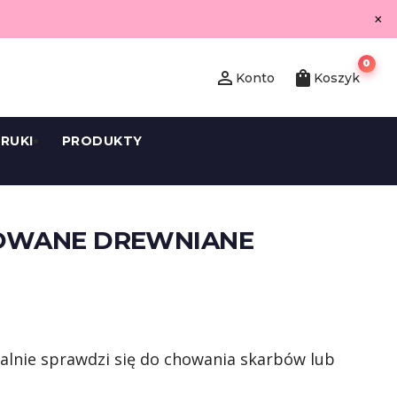
×
0
person_outline
shopping_bag
Konto
Koszyk
RUKI
PRODUKTY
OWANE DREWNIANE
alnie sprawdzi się do chowania skarbów lub