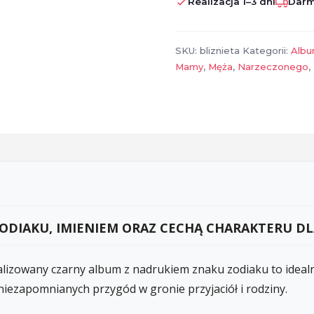
Realizacja 1–3 dni
Darm
znakiem
zodiaku
-
SKU:
bliznieta
Kategorii:
Alb
Bliźnięta
Mamy
,
Męża
,
Narzeczonego
,
DIAKU, IMIENIEM ORAZ CECHĄ CHARAKTERU DLA
lizowany czarny album z nadrukiem znaku zodiaku to ideal
niezapomnianych przygód w gronie przyjaciół i rodziny.