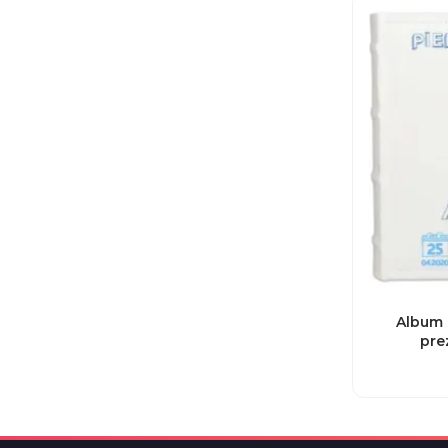
Album 
pre