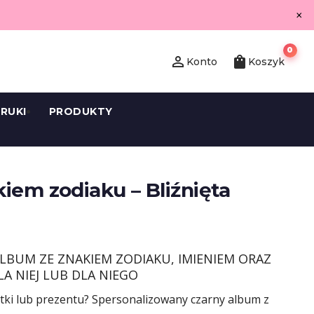
×
0
person_outline
shopping_bag
Konto
Koszyk
RUKI
PRODUKTY
iem zodiaku – Bliźnięta
LBUM ZE ZNAKIEM ZODIAKU, IMIENIEM ORAZ
A NIEJ LUB DLA NIEGO
tki lub prezentu? Spersonalizowany czarny album z