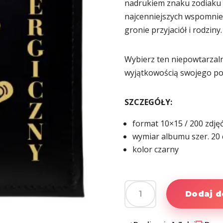
nadrukiem znaku zodiaku 
najcenniejszych wspomnień
gronie przyjaciół i rodziny.
Wybierz ten niepowtarzaln
wyjątkowością swojego pom
SZCZEGÓŁY:
format 10×15 / 200 zdję
wymiar albumu szer. 20 
kolor czarny
Dodaj d
ilość
Album
ze