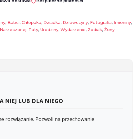
owa dostawa
Bezpieczne płatności
umy
,
Babci
,
Chłopaka
,
Dziadka
,
Dziewczyny
,
Fotografia
,
Imieniny
,
Narzeczonej
,
Taty
,
Urodziny
,
Wydarzenie
,
Zodiak
,
Żony
 NIEJ LUB DLA NIEGO
ne rozwiązanie. Pozwoli na przechowanie