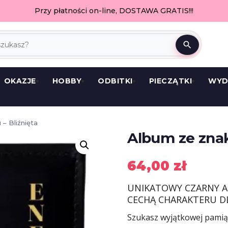
Przy płatności on-line, DOSTAWA GRATIS!!!
search
OKAZJE
HOBBY
ODBITKI
PIECZĄTKI
WYD
– Bliźnięta
Album ze znak
64,00
zł
UNIKATOWY CZARNY A
CECHĄ CHARAKTERU DL
Szukasz wyjątkowej pamią