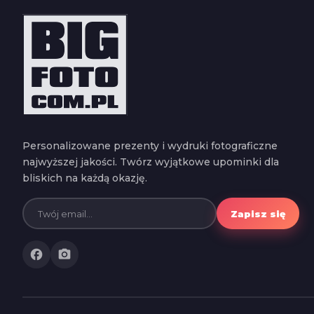
Personalizowane prezenty i wydruki fotograficzne
najwyższej jakości. Twórz wyjątkowe upominki dla
bliskich na każdą okazję.
Zapisz się
facebook
photo_camera