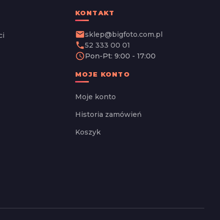
KONTAKT
email
sklep@bigfoto.com.pl
ci
phone
52 333 00 01
schedule
Pon-Pt: 9:00 - 17:00
MOJE KONTO
Moje konto
Historia zamówień
Koszyk