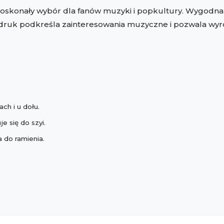
oskonały wybór dla fanów muzyki i popkultury. Wygodna i 
druk podkreśla zainteresowania muzyczne i pozwala wyróż
ch i u dołu.
e się do szyi.
 do ramienia.