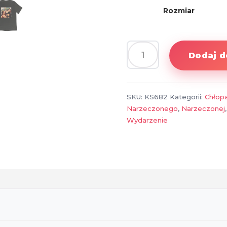
Rozmiar
Dodaj d
ilość
Koszulka
z
nadrukiem
SKU:
KS682
Kategorii:
Chłop
Dua
Narzeczonego
,
Narzeczonej
Lipa
Wydarzenie
–
prezent
dla
fana
popkultury