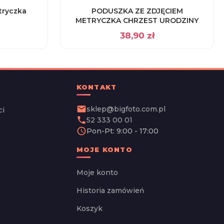
tryczka
PODUSZKA ZE ZDJĘCIEM
METRYCZKA CHRZEST URODZINY
38,90
zł
KONTAKT
email
sklep@bigfoto.com.pl
ci
phone
52 333 00 01
schedule
Pon-Pt: 9:00 - 17:00
MOJE KONTO
Moje konto
Historia zamówień
Koszyk