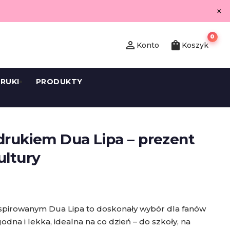
×
0
person_outline
shopping_bag
Konto
Koszyk
RUKI
PRODUKTY
drukiem Dua Lipa – prezent
ultury
nspirowanym
Dua Lipa
to doskonały wybór dla fanów
dna i lekka, idealna na co dzień – do szkoły, na