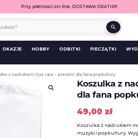
Przy płatności on-line, DOSTAWA GRATIS!!!
search
OKAZJE
HOBBY
ODBITKI
PIECZĄTKI
WYD
lka z nadrukiem Dua Lipa – prezent dla fana popkultury
Koszulka z na
dla fana popk
49,00
zł
Koszulka z nadrukiem i
muzyki i popkultury. Wygo