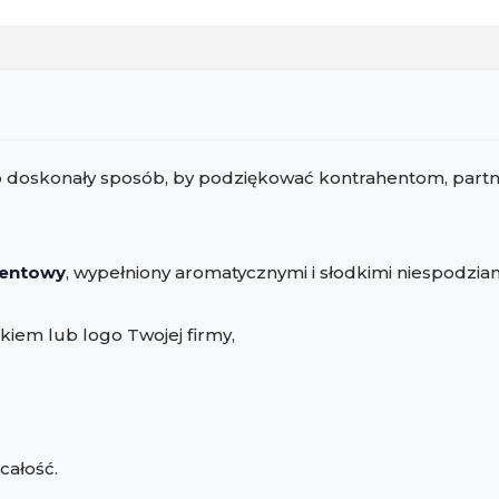
herbata,
miód
i
czekolada
w
koszu
prezentowym
 to doskonały sposób, by podziękować kontrahentom, pa
zentowy
, wypełniony aromatycznymi i słodkimi niespodzia
iem lub logo Twojej firmy,
 całość.