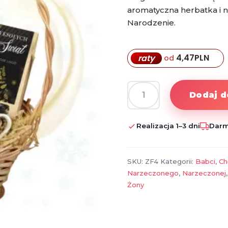
aromatyczna herbatka i n
Narodzenie.
4,47
PLN
raty
od
Dodaj d
ilość
Zestaw
świąteczny
Realizacja 1–3 dni
Darm
z
logo
firmy
SKU:
ZF4
Kategorii:
Babci
,
Ch
–
Narzeczonego
,
Narzeczonej
filiżanka
Żony
ze
spodkiem,
kawa,