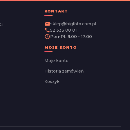
KONTAKT
email
sklep@bigfoto.com.pl
ci
phone
52 333 00 01
schedule
Pon-Pt: 9:00 - 17:00
MOJE KONTO
Moje konto
Historia zamówień
Koszyk