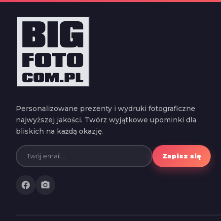
Personalizowane prezenty i wydruki fotograficzne
najwyższej jakości. Twórz wyjątkowe upominki dla
bliskich na każdą okazję.
Zapisz się
facebook
photo_camera