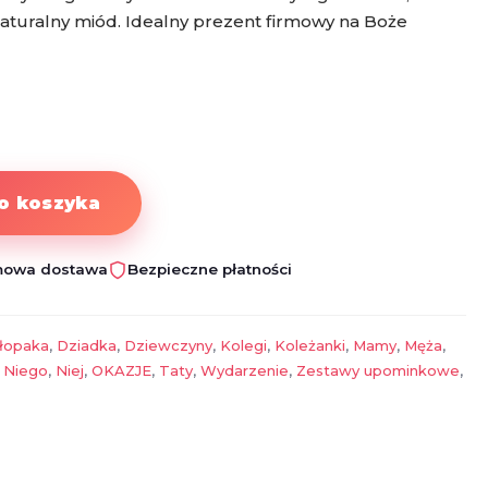
aturalny miód. Idealny prezent firmowy na Boże
o koszyka
owa dostawa
Bezpieczne płatności
łopaka
,
Dziadka
,
Dziewczyny
,
Kolegi
,
Koleżanki
,
Mamy
,
Męża
,
,
Niego
,
Niej
,
OKAZJE
,
Taty
,
Wydarzenie
,
Zestawy upominkowe
,