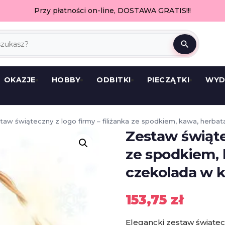
Przy płatności on-line, DOSTAWA GRATIS!!!
search
OKAZJE
HOBBY
ODBITKI
PIECZĄTKI
WYD
taw świąteczny z logo firmy – filiżanka ze spodkiem, kawa, herb
Zestaw świątec
ze spodkiem, 
czekolada w 
153,75
zł
Elegancki zestaw świątec