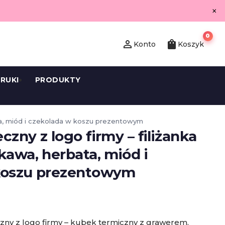
×
0
person_outline
shopping_bag
Konto
Koszyk
RUKI
PRODUKTY
ata, miód i czekolada w koszu prezentowym
zny z logo firmy – filiżanka
kawa, herbata, miód i
koszu prezentowym
zny z logo firmy – kubek termiczny z grawerem,