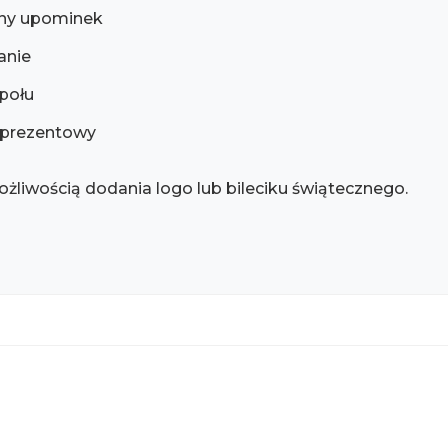
any upominek
anie
społu
 prezentowy
żliwością dodania logo lub bileciku świątecznego.