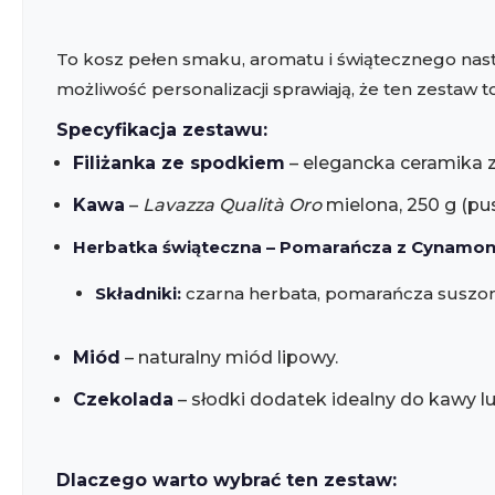
To kosz pełen smaku, aromatu i świątecznego nast
możliwość personalizacji sprawiają, że ten zestaw t
Specyfikacja zestawu:
Filiżanka ze spodkiem
– elegancka ceramika z
Kawa
–
Lavazza Qualità Oro
mielona, 250 g (pus
Herbatka świąteczna – Pomarańcza z Cynamo
Składniki:
czarna herbata, pomarańcza suszona 
Miód
– naturalny miód lipowy.
Czekolada
– słodki dodatek idealny do kawy lu
Dlaczego warto wybrać ten zestaw: