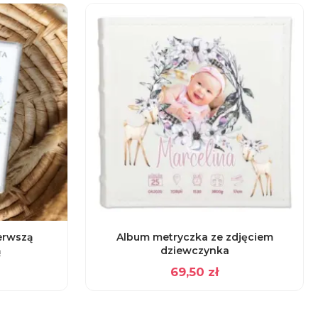
erwszą
Album metryczka ze zdjęciem
ą
dziewczynka
69,50
zł