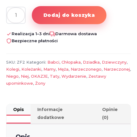
Dodaj do koszyka
ilość
Zestaw
świąteczny
Realizacja 1–3 dni
Darmowa dostawa
z
Bezpieczne płatności
logo
firmy
–
SKU:
ZF2
Kategorii:
Babci
,
Chłopaka
,
Dziadka
,
Dziewczyny
,
personalizowany
Kolegi
,
Koleżanki
,
Mamy
,
Męża
,
Narzeczonego
,
Narzeczonej
,
prezent
Niego
,
Niej
,
OKAZJE
,
Taty
,
Wydarzenie
,
Zestawy
dla
upominkowe
,
Żony
pracowników
i
klientów
Opis
Informacje
Opinie
dodatkowe
(0)
Opis