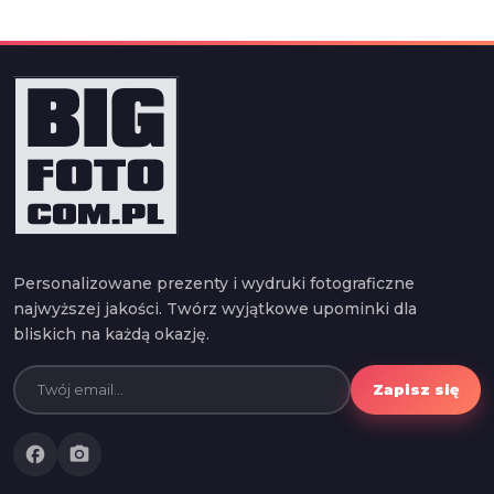
Personalizowane prezenty i wydruki fotograficzne
najwyższej jakości. Twórz wyjątkowe upominki dla
bliskich na każdą okazję.
Zapisz się
facebook
photo_camera