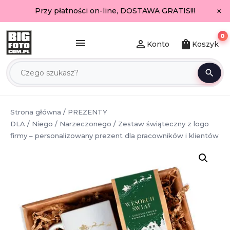
×
Przy płatności on-line, DOSTAWA GRATIS!!!
0
menu
person_outline
shopping_bag
Konto
Koszyk
search
Strona główna
/
PREZENTY
DLA
/
Niego
/
Narzeczonego
/ Zestaw świąteczny z logo
firmy – personalizowany prezent dla pracowników i klientów