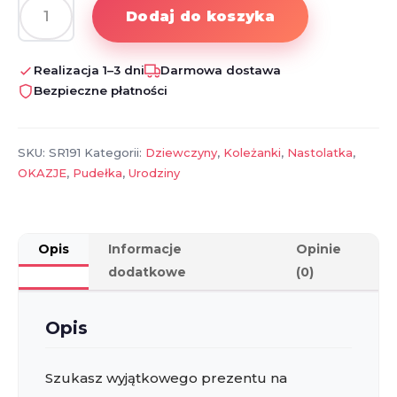
Dodaj do koszyka
ilość
Prezent
na
Realizacja 1–3 dni
Darmowa dostawa
18-
Bezpieczne płatności
tkę
|
Drewniana
SKU:
SR191
Kategorii:
Dziewczyny
,
Koleżanki
,
Nastolatka
,
Skrzynka
OKAZJE
,
Pudełka
,
Urodziny
na
Gotówkę
Opis
Informacje
Opinie
dodatkowe
(0)
Opis
Szukasz wyjątkowego prezentu na