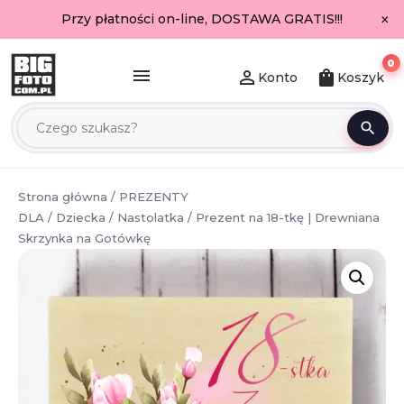
×
Przy płatności on-line, DOSTAWA GRATIS!!!
0
menu
person_outline
shopping_bag
Konto
Koszyk
search
Strona główna
/
PREZENTY
DLA
/
Dziecka
/
Nastolatka
/ Prezent na 18-tkę | Drewniana
Skrzynka na Gotówkę