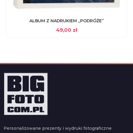
ALBUM Z NADRUKIEM „PODRÓŻE”
49,00
zł
Personalizowane prezenty i wydruki fotograficzne