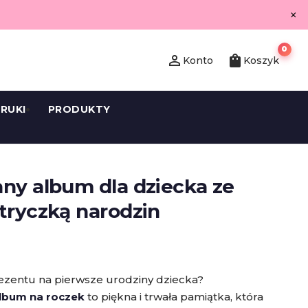
×
0
person_outline
shopping_bag
Konto
Koszyk
RUKI
PRODUKTY
ny album dla dziecka ze
tryczką narodzin
zentu na pierwsze urodziny dziecka?
lbum na roczek
to piękna i trwała pamiątka, która