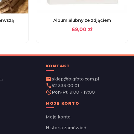
erwszą
Album Ślubny ze zdjęciem
ą
69,00
zł
KONTAKT
email
sklep@bigfoto.com.pl
ci
phone
52 333 00 01
schedule
Pon-Pt: 9:00 - 17:00
MOJE KONTO
Moje konto
Historia zamówień