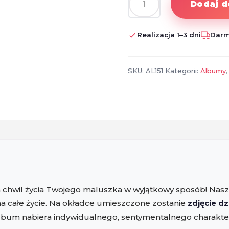
Dodaj d
ilość
Personalizowany
album
Realizacja 1–3 dni
Darm
dla
dziecka
ze
SKU:
AL151
Kategorii:
Albumy
zdjęciem
i
metryczką
narodzin
h chwil życia Twojego maluszka w wyjątkowy sposób! Nas
 na całe życie. Na okładce umieszczone zostanie
zdjęcie d
album nabiera indywidualnego, sentymentalnego charakte