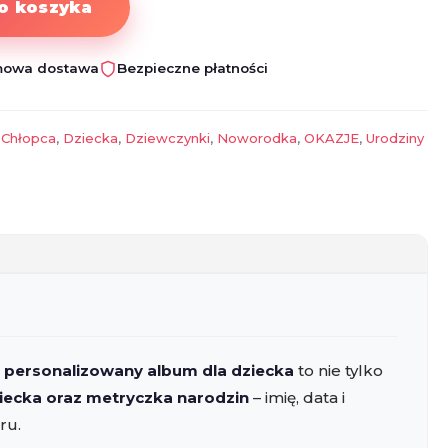
o koszyka
owa dostawa
Bezpieczne płatności
,
Chłopca
,
Dziecka
,
Dziewczynki
,
Noworodka
,
OKAZJE
,
Urodziny
z
personalizowany album dla dziecka
to nie tylko
ziecka oraz metryczka narodzin
– imię, data i
ru.