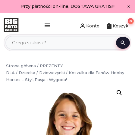
×
Przy płatności on-line, DOSTAWA GRATIS!!!
0
menu
person_outline
shopping_bag
Konto
Koszyk
search
Strona główna
/
PREZENTY
DLA
/
Dziecka
/
Dziewczynki
/ Koszulka dla Fanów Hobby
Horses – Styl, Pasja i Wygoda!