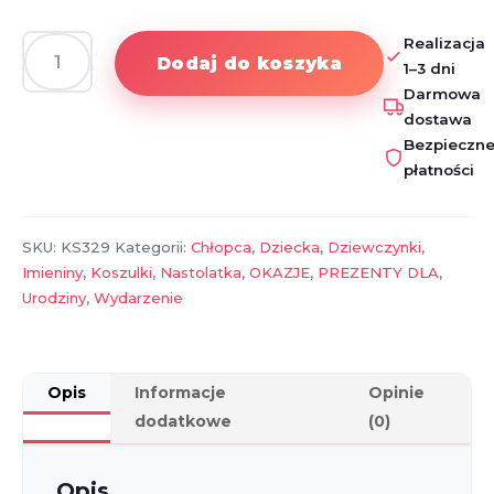
Realizacja
Dodaj do koszyka
1–3 dni
ilość
Darmowa
Koszulka
dostawa
dla
Bezpieczn
Fanów
płatności
Hobby
Horses
–
SKU:
KS329
Kategorii:
Chłopca
,
Dziecka
,
Dziewczynki
,
Styl,
Imieniny
,
Koszulki
,
Nastolatka
,
OKAZJE
,
PREZENTY DLA
,
Pasja
Urodziny
,
Wydarzenie
i
Wygoda!
Opis
Informacje
Opinie
dodatkowe
(0)
Opis