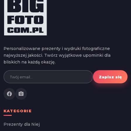
Personalizowane prezenty i wydruki fotograficzne
najwyższej jakości. Twórz wyjątkowe upominki dla
bliskich na każdą okazję.
Zapisz się
facebook
photo_camera
KATEGORIE
Prezenty dla Niej