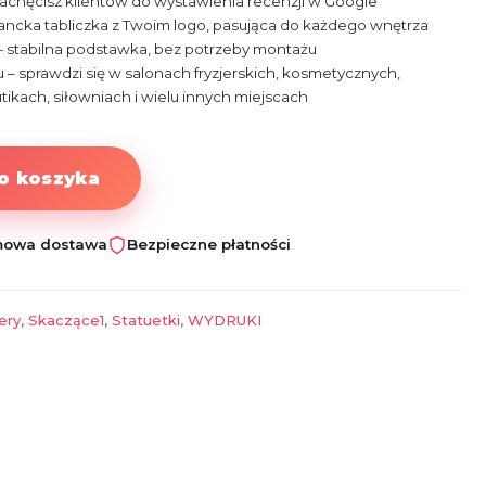
 zachęcisz klientów do wystawienia recenzji w Google
ncka tabliczka z Twoim logo, pasująca do każdego wnętrza
– stabilna podstawka, bez potrzeby montażu
 – sprawdzi się w salonach fryzjerskich, kosmetycznych,
utikach, siłowniach i wielu innych miejscach
o koszyka
owa dostawa
Bezpieczne płatności
ery
,
Skaczące1
,
Statuetki
,
WYDRUKI