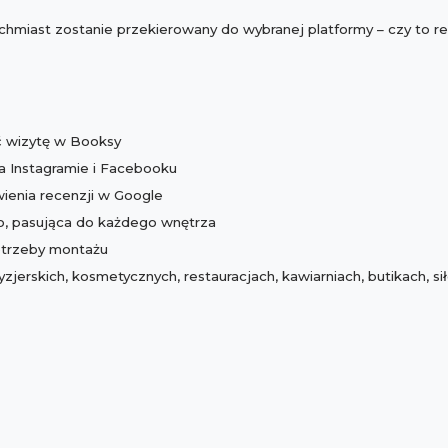
chmiast zostanie przekierowany do wybranej platformy – czy to re
ć wizytę w Booksy
a Instagramie i Facebooku
wienia recenzji w Google
o, pasująca do każdego wnętrza
otrzeby montażu
zjerskich, kosmetycznych, restauracjach, kawiarniach, butikach, si