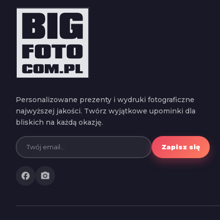
Personalizowane prezenty i wydruki fotograficzne
najwyższej jakości. Twórz wyjątkowe upominki dla
bliskich na każdą okazję.
Zapisz się
facebook
photo_camera