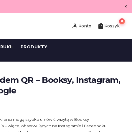
×
0
person_outline
shopping_bag
Konto
Koszyk
RUKI
PRODUKTY
odem QR – Booksy, Instagram,
ogle
– klienci mogą szybko umówić wizytę w Booksy
ia – więcej obserwujących na Instagramie i Facebooku