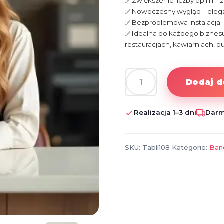
✅ Zwiększenie liczby opinii –
✅ Nowoczesny wygląd – elega
✅ Bezproblemowa instalacja 
✅ Idealna do każdego biznesu
restauracjach, kawiarniach, b
Dodaj d
ilość
Tabliczka
z
Realizacja 1–3 dni
Darm
Kodem
QR
–
SKU:
Tabli108
Kategorie:
Ban
Booksy,
Instagram,
Facebook,
Google