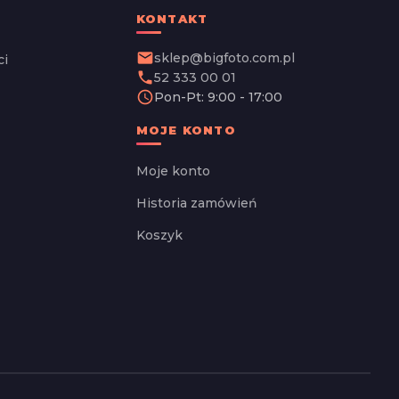
KONTAKT
email
sklep@bigfoto.com.pl
ci
phone
52 333 00 01
schedule
Pon-Pt: 9:00 - 17:00
MOJE KONTO
Moje konto
Historia zamówień
Koszyk