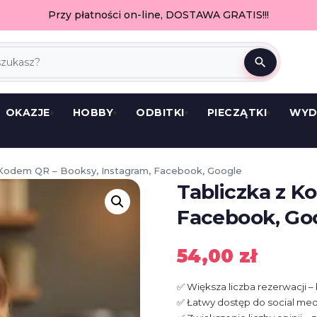
Przy płatności on-line, DOSTAWA GRATIS!!!
search
OKAZJE
HOBBY
ODBITKI
PIECZĄTKI
WYD
 Kodem QR – Booksy, Instagram, Facebook, Google
Tabliczka z K
Facebook, Go
54,00
zł
✅ Większa liczba rezerwacji 
✅ Łatwy dostęp do social med