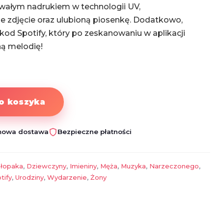
rwałym nadrukiem w technologii UV,
 zdjęcie oraz ulubioną piosenkę. Dodatkowo,
 kod Spotify, który po zeskanowaniu w aplikacji
ą melodię!
o koszyka
owa dostawa
Bezpieczne płatności
łopaka
,
Dziewczyny
,
Imieniny
,
Męża
,
Muzyka
,
Narzeczonego
,
tify
,
Urodziny
,
Wydarzenie
,
Żony