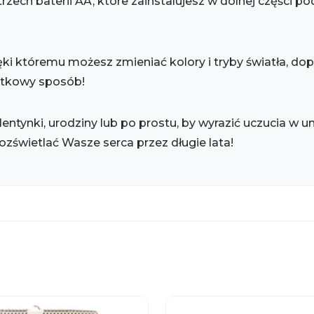
trzech baterii AA, które zainstalujesz w dolnej części 
ki któremu możesz zmieniać kolory i tryby światła, dop
jątkowy sposób!
entynki, urodziny lub po prostu, by wyrazić uczucia w
ozświetlać Wasze serca przez długie lata!