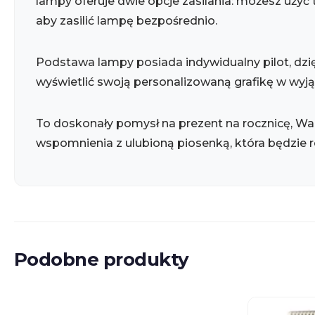
lampy oferuje dwie opcje zasilania: możesz użyć 
aby zasilić lampę bezpośrednio.
Podstawa lampy posiada indywidualny pilot, dzię
wyświetlić swoją personalizowaną grafikę w wy
To doskonały pomysł na prezent na rocznicę, Wal
wspomnienia z ulubioną piosenką, która będzie r
Podobne produkty