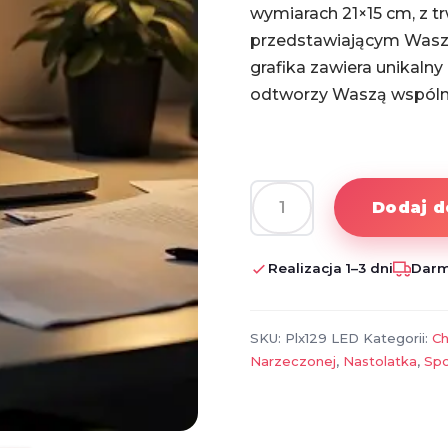
wymiarach 21×15 cm, z t
przedstawiającym Wasze
grafika zawiera unikalny
odtworzy Waszą wspóln
Dodaj d
ilość
Podświetlane
Szkło
Realizacja 1–3 dni
Darm
Akrylowe
z
Twoim
SKU:
Plx129 LED
Kategorii:
Ch
Zdjęciem
Narzeczonej
,
Nastolatka
,
Spo
i
Kodem
Spotify