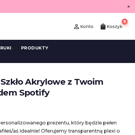
×
0
person_outline
shopping_bag
Konto
Koszyk
RUKI
PRODUKTY
 Szkło Akrylowe z Twoim
dem Spotify
ersonalizowanego prezentu, który będzie pełen
iłeś/aś idealnie! Oferujemy transparentną plexi o