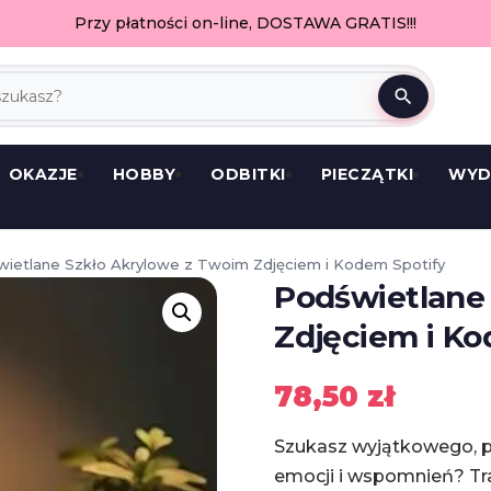
Przy płatności on-line, DOSTAWA GRATIS!!!
search
OKAZJE
HOBBY
ODBITKI
PIECZĄTKI
WYD
wietlane Szkło Akrylowe z Twoim Zdjęciem i Kodem Spotify
Podświetlane
Zdjęciem i Ko
78,50
zł
Szukasz wyjątkowego, p
emocji i wspomnień? Traf