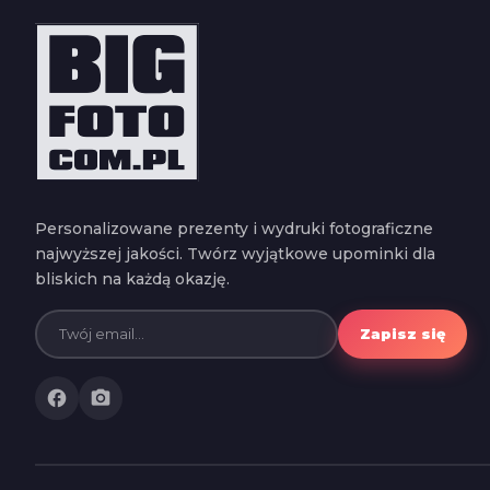
Personalizowane prezenty i wydruki fotograficzne
najwyższej jakości. Twórz wyjątkowe upominki dla
bliskich na każdą okazję.
Zapisz się
facebook
photo_camera