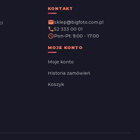
KONTAKT
email
sklep@bigfoto.com.pl
ci
phone
52 333 00 01
schedule
Pon-Pt: 9:00 - 17:00
MOJE KONTO
Moje konto
Historia zamówień
Koszyk