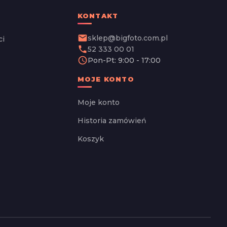
KONTAKT
email
sklep@bigfoto.com.pl
ci
phone
52 333 00 01
schedule
Pon-Pt: 9:00 - 17:00
MOJE KONTO
Moje konto
Historia zamówień
Koszyk