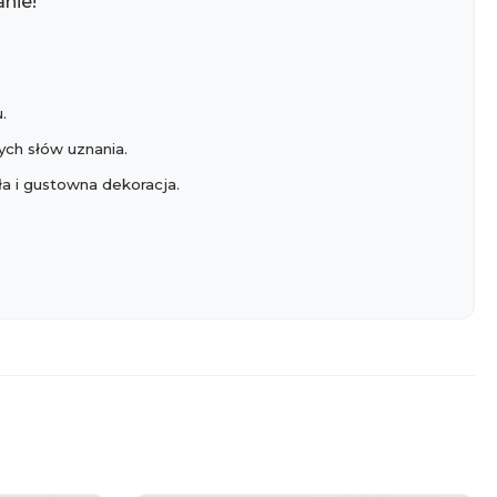
nie!
.
ych słów uznania.
ła i gustowna dekoracja.