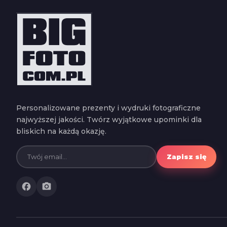
Personalizowane prezenty i wydruki fotograficzne
najwyższej jakości. Twórz wyjątkowe upominki dla
bliskich na każdą okazję.
Zapisz się
facebook
photo_camera