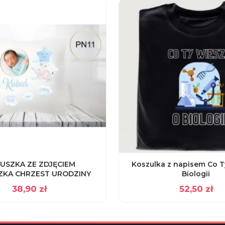
USZKA ZE ZDJĘCIEM
Koszulka z napisem Co T
ZKA CHRZEST URODZINY
Biologii
38,90
zł
52,50
zł