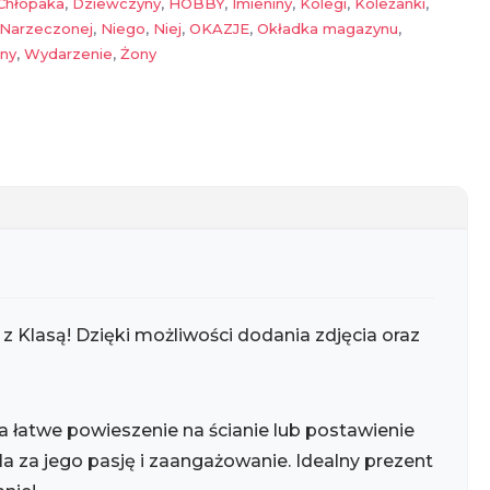
Chłopaka
,
Dziewczyny
,
HOBBY
,
Imieniny
,
Kolegi
,
Koleżanki
,
Narzeczonej
,
Niego
,
Niej
,
OKAZJE
,
Okładka magazynu
,
iny
,
Wydarzenie
,
Żony
Klasą! Dzięki możliwości dodania zdjęcia oraz
 łatwe powieszenie na ścianie lub postawienie
la za jego pasję i zaangażowanie. Idealny prezent