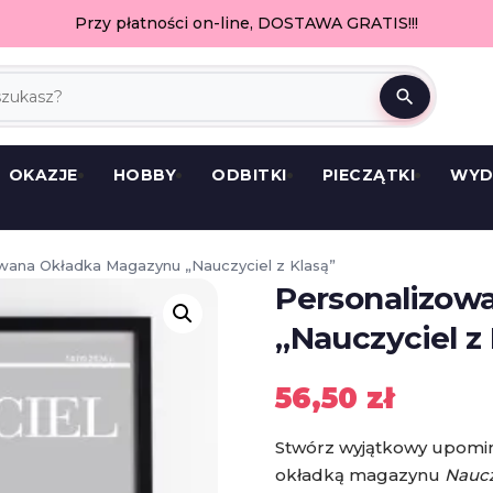
Przy płatności on-line, DOSTAWA GRATIS!!!
search
OKAZJE
HOBBY
ODBITKI
PIECZĄTKI
WYD
wana Okładka Magazynu „Nauczyciel z Klasą”
Personalizow
„Nauczyciel z
56,50
zł
Stwórz wyjątkowy upomin
okładką magazynu
Naucz