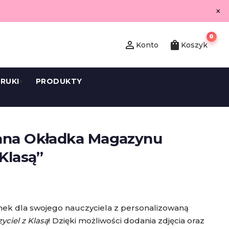
×
0
person_outline
shopping_bag
Konto
Koszyk
RUKI
PRODUKTY
ana Okładka Magazynu
 Klasą”
ek dla swojego nauczyciela z personalizowaną
yciel z Klasą
! Dzięki możliwości dodania zdjęcia oraz