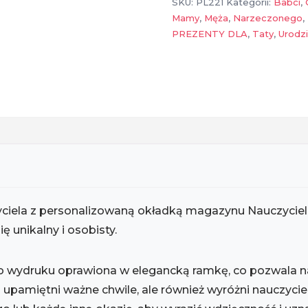
SKU:
PL221
Kategorii:
Babci
,
Klasą”
Mamy
,
Męża
,
Narzeczonego
,
PREZENTY DLA
,
Taty
,
Urodz
ela z personalizowaną okładką magazynu Nauczyciel z 
 unikalny i osobisty.
po wydruku oprawiona w elegancką ramkę, co pozwala na
o upamiętni ważne chwile, ale również wyróżni nauczycie