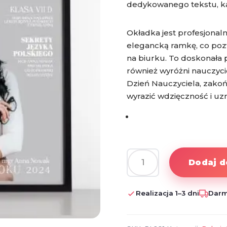
dedykowanego tekstu, każ
Okładka jest profesjonal
elegancką ramkę, co pozw
na biurku. To doskonała p
również wyróżni nauczyci
Dzień Nauczyciela, zakoń
wyrazić wdzięczność i uzn
Dodaj d
ilość
Personalizowana
Okładka
Realizacja 1–3 dni
Darm
Magazynu
„Nauczyciel
z