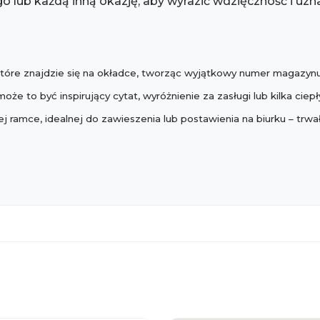
o lub każdą inną okazję, aby wyrazić wdzięczność i uzna
 które znajdzie się na okładce, tworząc wyjątkowy numer magazynu
e to być inspirujący cytat, wyróżnienie za zasługi lub kilka ciepł
ramce, idealnej do zawieszenia lub postawienia na biurku – trwa